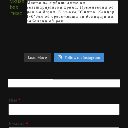
Место за љубителите на
вегетаријанска храна. Преживеана од
рак на дојка.
E-книга "Смути-Канцер
1-0"дел од средствата за донација на
заболени од рак
Load More
Follow on Instagram
РЕГИСТРИРАЈ СЕ!
Име
*
Е-маил
*