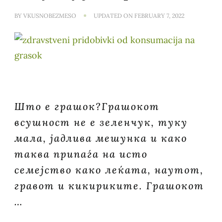
BY
VKUSNOBEZMESO
UPDATED ON
FEBRUARY 7, 2022
Што е грашок?Грашокот
всушност не е зеленчук, туку
мала, јадлива мешунка и како
таква припаѓа на исто
семејство како леќата, наутот,
гравот и кикириките. Грашокот
…