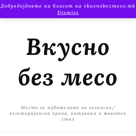
Добредојдовте на блогот на vkusnobezmeso.mk
Dismiss
Вкусно
без месо
Место за љубителите на веганска/
вегетаријанска храна, патувања и животен
стил