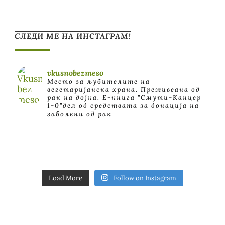
СЛЕДИ МЕ НА ИНСТАГРАМ!
vkusnobezmeso
Место за љубителите на
вегетаријанска храна. Преживеана од
рак на дојка.
E-книга "Смути-Канцер
1-0"дел од средствата за донација на
заболени од рак
Load More
Follow on Instagram