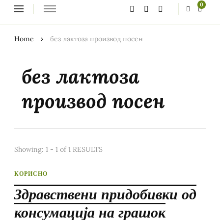
Looking
0
for
Something?
Home
без лактоза производ посен
без лактоза
производ посен
Showing: 1 - 1 of 1 RESULTS
КОРИСНО
Здравствени придобивки од
консумација на грашок