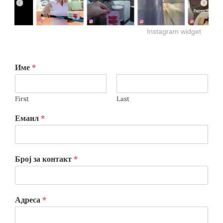
Instagram widget
Име
*
First
Last
Емаил
*
Број за контакт
*
Адреса
*