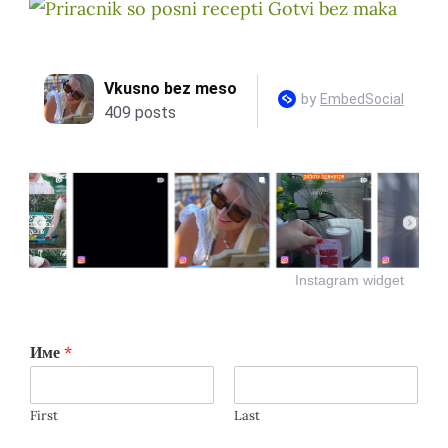
Instagram widget
Име
*
First
Last