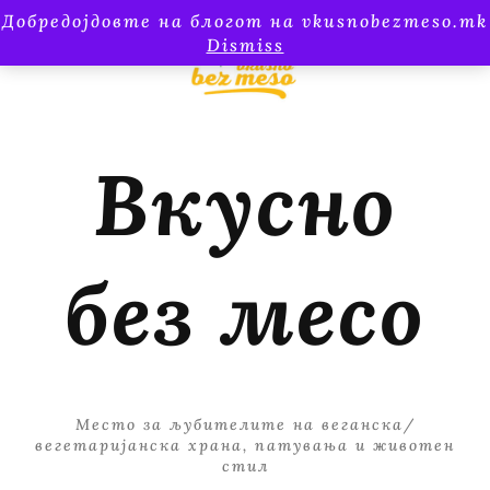
Добредојдовте на блогот на vkusnobezmeso.mk
Dismiss
Вкусно
без месо
Место за љубителите на веганска/
вегетаријанска храна, патувања и животен
стил