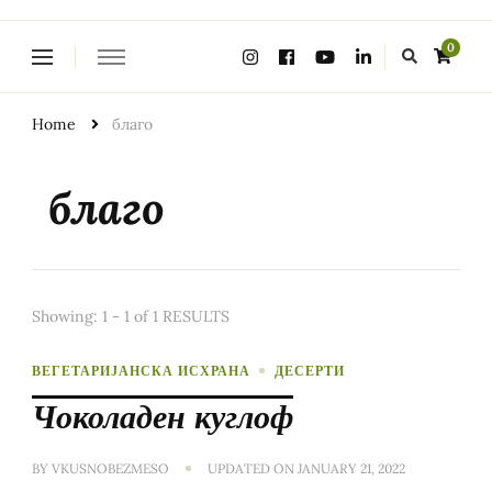
Looking
0
for
Something?
Home
благо
благо
Showing: 1 - 1 of 1 RESULTS
ВЕГЕТАРИЈАНСКА ИСХРАНА
ДЕСЕРТИ
Чоколаден куглоф
BY
VKUSNOBEZMESO
UPDATED ON
JANUARY 21, 2022