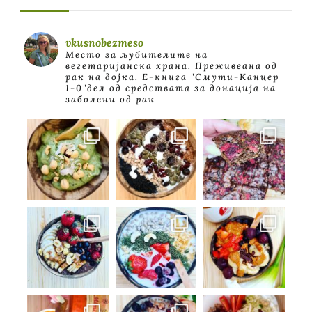
vkusnobezmeso
Место за љубителите на
вегетаријанска храна. Преживеана од
рак на дојка.
E-книга "Смути-Канцер
1-0"дел од средствата за донација на
заболени од рак