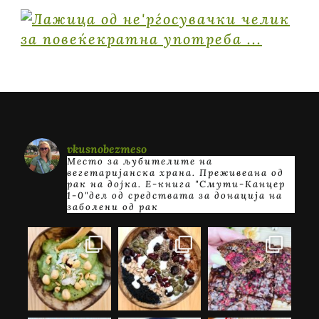
vkusnobezmeso
Место за љубителите на
вегетаријанска храна. Преживеана од
рак на дојка.
E-книга "Смути-Канцер
1-0"дел од средствата за донација на
заболени од рак