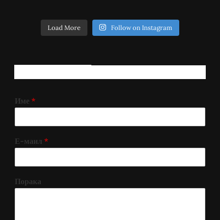
Load More
Follow on Instagram
РЕГИСТРИРАЈ СЕ!
Име
*
Е-маил
*
Порака