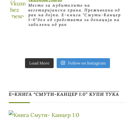
Место за љубителите на
вегетаријанска храна. Преживеана од
рак на дојка.
E-книга "Смути-Канцер
1-0"дел од средствата за донација на
заболени од рак
Load More
Follow on Instagram
Е=КНИГА “СМУТИ-КАНЦЕР 1:0” КУПИ ТУКА