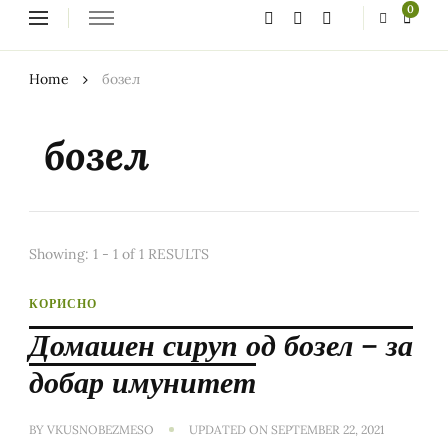
Looking
0
for
Something?
Home
бозел
бозел
Showing: 1 - 1 of 1 RESULTS
КОРИСНО
Домашен сируп од бозел – за
добар имунитет
BY
VKUSNOBEZMESO
UPDATED ON
SEPTEMBER 22, 2021