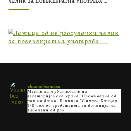
ЧЕЛИК ЗА ПОВЕЌЕКРАТНА УПОТРЕБА …
vkusnobezmeso
Место за љубителите на
вегетаријанска храна. Преживеана од
рак на дојка.
E-книга "Смути-Канцер
1-0"дел од средствата за донација на
заболени од рак