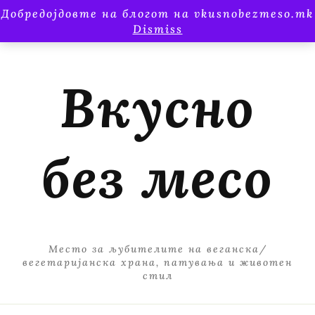
Добредојдовте на блогот на vkusnobezmeso.mk
Dismiss
Вкусно
без месо
Место за љубителите на веганска/
вегетаријанска храна, патувања и животен
стил