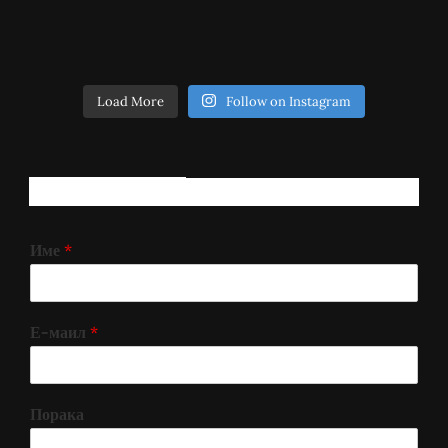
Load More
Follow on Instagram
РЕГИСТРИРАЈ СЕ!
Име
*
Е-маил
*
Порака