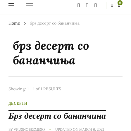
Looking
0
for
Something?
Home
брз десерт со бананчиња
брз десерт со
бананчиња
Showing: 1 - 1 of 1 RESULTS
ДЕСЕРТИ
Брз десерт со бананчина
BY
VKUSNOBEZMESO
UPDATED ON
MARCH 6, 2022