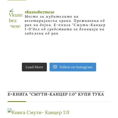
vkusnobezmeso
Место за љубителите на
вегетаријанска храна. Преживеана од
рак на дојка.
E-книга "Смути-Канцер
1-0"дел од средствата за донација на
заболени од рак
Load More
Follow on Instagram
Е=КНИГА “СМУТИ-КАНЦЕР 1:0” КУПИ ТУКА