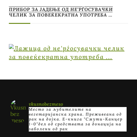
ПРИБОР ЗА ЈАДЕЊЕ ОД НЕ’РЃОСУВАЧКИ
ЧЕЛИК ЗА ПОВЕЌЕКРАТНА УПОТРЕБА …
vkusnobezmeso
Место за љубителите на
вегетаријанска храна. Преживеана од
рак на дојка.
E-книга "Смути-Канцер
1-0"дел од средствата за донација на
заболени од рак