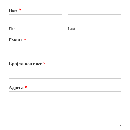
Име
*
First
Last
Емаил
*
Број за контакт
*
Адреса
*