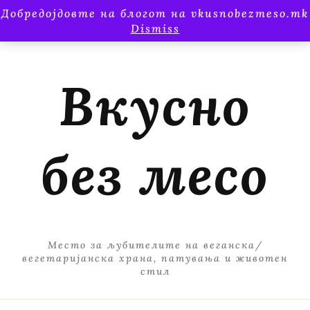
Добредојдовте на блогот на vkusnobezmeso.mk
Dismiss
Вкусно
без месо
Место за љубителите на веганска/
вегетаријанска храна, патувања и животен
стил