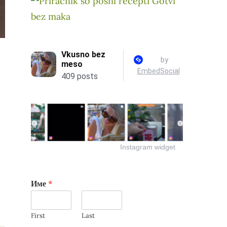
Instagram widget
Име
*
First
Last