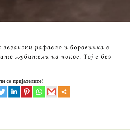
к вегански рафаело и боровинка е
ите љубители на кокос. Тој е без
ли со пријателите!