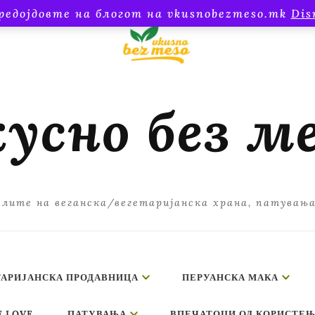
редојдовте на блогот на vkusnobezmeso.mk
Dis
усно без м
лите на веганска/вегетаријанска храна, патувањ
ТАРИЈАНСКА ПРОДАВНИЦА
ПЕРУАНСКА МАКА
E LOVE
ПАТУВАЊА
ВПЕЧАТОЦИ ОД КОРИСТЕЊ