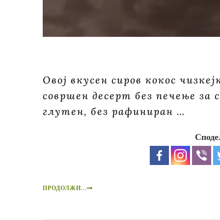
Овој вкусен сиров кокос чизкеј
совршен десерт без печење за с
глутен, без рафиниран …
Споде
ПРОДОЛЖИ...