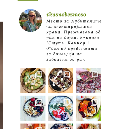
vkusnobezmeso
Место за љубителите
на вегетаријанска
храна. Преживеана од
рак на дојка.
E-книга
"Смути-Канцер 1-
0"дел од средствата
за донација на
заболени од рак