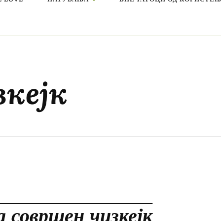
зкејк
а совршен чизкејк