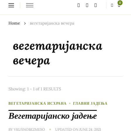
Looking
0
for
Something?
Home
вегетаријанска вечера
вегетаријанска
вечера
Showing: 1 - 1 of 1 RESULTS
ВЕГЕТАРИЈАНСКА ИСХРАНА
ГЛАВНИ ЈАДЕЊА
Вегетаријанско јадење
BY
VKUSNOBEZMESO
UPDATED ON
JUNE 24, 2021