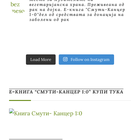
вегетаријанска храна. Преживеана од
рак на дојка.
E-книга "Смути-Канцер
1-0"дел од средствата за донација на
заболени од рак
Load More
Follow on Instagram
Е=КНИГА “СМУТИ-КАНЦЕР 1:0” КУПИ ТУКА