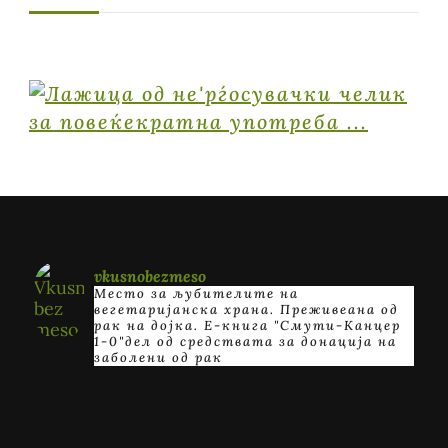
vkusnobezmeso
Место за љубителите на
вегетаријанска храна. Преживеана од
рак на дојка.
E-книга "Смути-Канцер
1-0"дел од средствата за донација на
заболени од рак