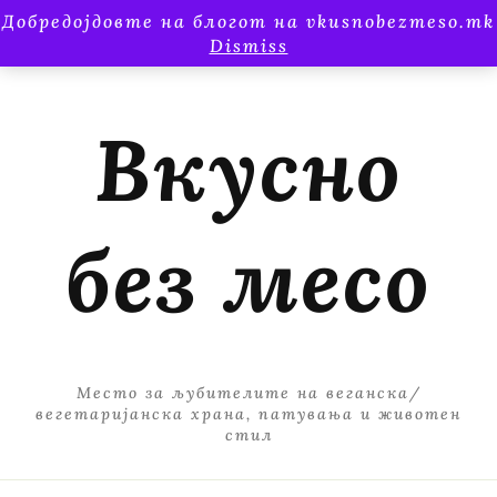
Добредојдовте на блогот на vkusnobezmeso.mk
Dismiss
Вкусно
без месо
Место за љубителите на веганска/
вегетаријанска храна, патувања и животен
стил