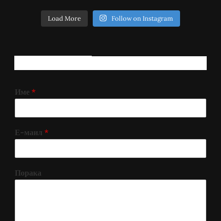
Load More
Follow on Instagram
РЕГИСТРИРАЈ СЕ!
Име
*
Е-маил
*
Порака