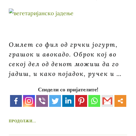
Омлет со фил од грчки јогурт,
грашок и авокадо. Оброк кој во
секој дел од денот можиш да го
јадиш, и како појадок, ручек и …
Сподели со пријателите!
ПРОДОЛЖИ...