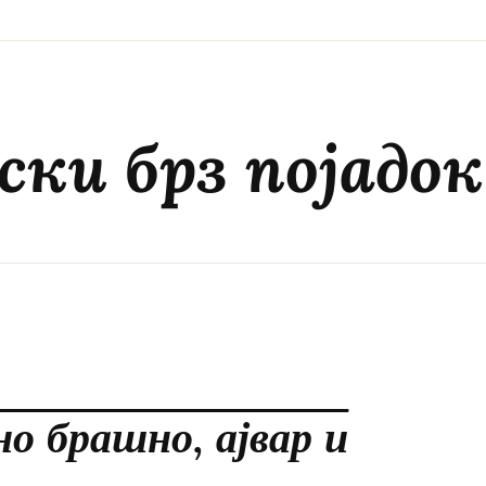
ски брз појадок
о брашно, ајвар и