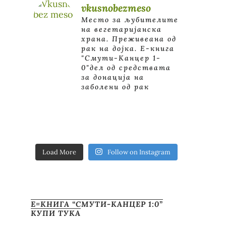
vkusnobezmeso
Место за љубителите
на вегетаријанска
храна. Преживеана од
рак на дојка.
E-книга
"Смути-Канцер 1-
0"дел од средствата
за донација на
заболени од рак
Load More
Follow on Instagram
Е=КНИГА “СМУТИ-КАНЦЕР 1:0”
КУПИ ТУКА