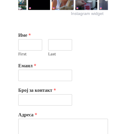
Instagram widget
Име
*
First
Last
Емаил
*
Број за контакт
*
Адреса
*