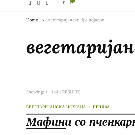
0
thing?
Home
вегетаријански брз појадок
вегетаријан
Showing: 1 - 1 of 1 RESULTS
ВЕГЕТАРИЈАНСКА ИСХРАНА
ПЕЧИВА
Мафини со пченкарн