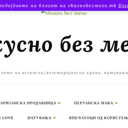
редојдовте на блогот на vkusnobezmeso.mk
Dis
усно без м
лите на веганска/вегетаријанска храна, патувањ
ТАРИЈАНСКА ПРОДАВНИЦА
ПЕРУАНСКА МАКА
E LOVE
ПАТУВАЊА
ВПЕЧАТОЦИ ОД КОРИСТЕЊ