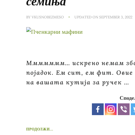
семиња
BY
VKUSNOBEZMESO
UPDATED ON
SEPTEMBER 3, 2022
Ммммммм… искрено немам збор
појадок. Ем сит, ем фит. Овие
на вашата кутија за ручек …
Споде
ПРОДОЛЖИ...