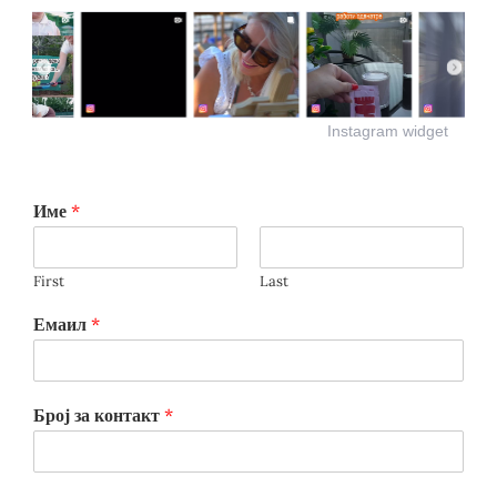
Instagram widget
Име
*
First
Last
Емаил
*
Број за контакт
*