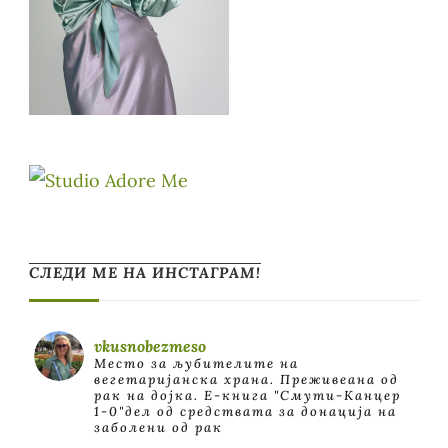
СЛЕДИ МЕ НА ИНСТАГРАМ!
vkusnobezmeso
Место за љубителите на
вегетаријанска храна. Преживеана од
рак на дојка.
E-книга "Смути-Канцер
1-0"дел од средствата за донација на
заболени од рак