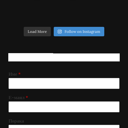
Load More
Follow on Instagram
РЕГИСТРИРАЈ СЕ!
Име
*
Е-маил
*
Порака