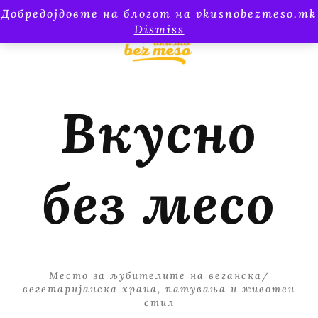
Добредојдовте на блогот на vkusnobezmeso.mk
Dismiss
Вкусно
без месо
Место за љубителите на веганска/
вегетаријанска храна, патувања и животен
стил