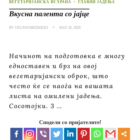
ВЕГЕТАРИЈАНСКА ИСХРАНА
ГЛАВНИ ЈАДЕЊА
Вкусна палента со јајце
BY
VKUSNOBEZMESO
MAY 12, 2021
Начинот на подготовка е многу
едноставен и брз на овој
вегетаријански оброк, што
често ќе се наоѓа на вашата
листа на омилени јадења.
Сосотојки. 3 …
Сподели со пријателите!