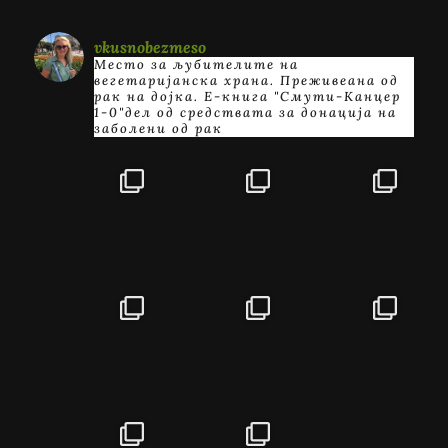
vkusnobezmeso
Место за љубителите на
вегетаријанска храна. Преживеана од
рак на дојка.
E-книга "Смути-Канцер
1-0"дел од средствата за донација на
заболени од рак