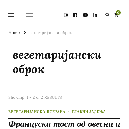
Looking
0
for
Something?
Home
вегетаријански оброк
вегетаријански
оброк
Showing: 1 - 2 of 2 RESULTS
ВЕГЕТАРИЈАНСКА ИСХРАНА
ГЛАВНИ ЈАДЕЊА
Француски тост од овесни и