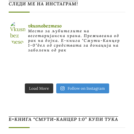
СЛЕДИ МЕ НА ИНСТАГРАМ!
vkusnobezmeso
Место за љубителите на
вегетаријанска храна. Преживеана од
рак на дојка.
E-книга "Смути-Канцер
1-0"дел од средствата за донација на
заболени од рак
Load More
Follow on Instagram
Е=КНИГА “СМУТИ-КАНЦЕР 1:0” КУПИ ТУКА