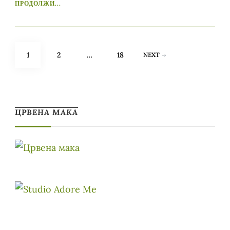
ПРОДОЛЖИ...
Posts
PAGE
PAGE
PAGE
1
2
…
18
NEXT
pagination
ЦРВЕНА МАКА