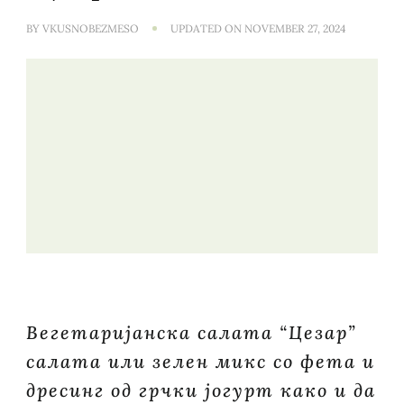
BY
VKUSNOBEZMESO
UPDATED ON
NOVEMBER 27, 2024
Вегетаријанска салата “Цезар”
салата или зелен микс со фета и
дресинг од грчки јогурт како и да