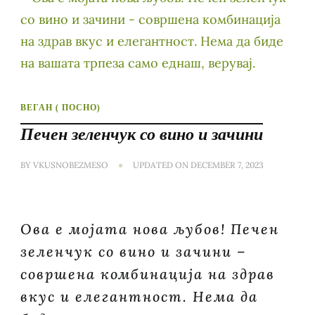
ВЕГАН ( ПОСНО)
Печен зеленчук со вино и зачини
BY
VKUSNOBEZMESO
UPDATED ON
DECEMBER 7, 2023
Ова е мојата нова љубов! Печен
зеленчук со вино и зачини –
совршена комбинација на здрав
вкус и елегантност. Нема да