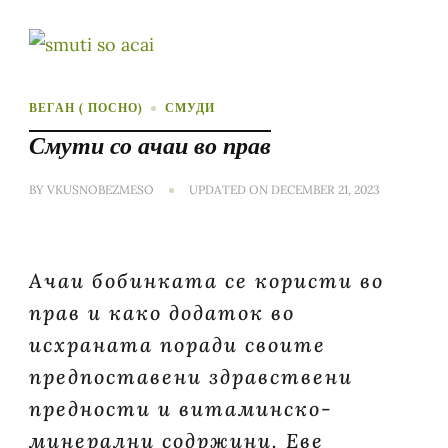
ВЕГАН ( ПОСНО)
СМУДИ
Смути со ачаи во прав
BY
VKUSNOBEZMESO
UPDATED ON
DECEMBER 21, 2023
Ачаи бобинката се користи во
прав и како додаток во
исхраната поради своите
предпоставени здравствени
предности и витаминско-
минерални содржини. Еве