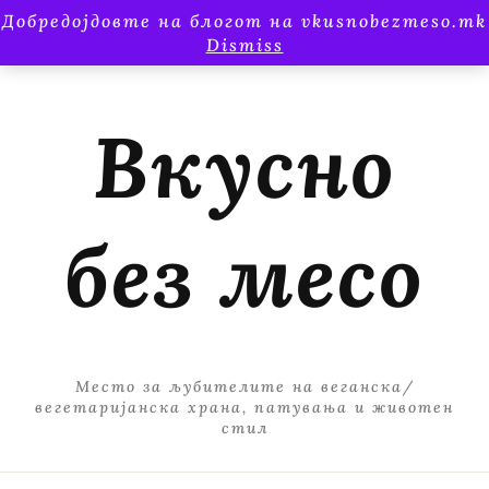
Добредојдовте на блогот на vkusnobezmeso.mk
Dismiss
Вкусно
без месо
Место за љубителите на веганска/
вегетаријанска храна, патувања и животен
стил