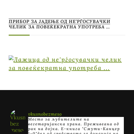
ПРИБОР ЗА ЈАДЕЊЕ ОД НЕ’РЃОСУВАЧКИ
ЧЕЛИК ЗА ПОВЕЌЕКРАТНА УПОТРЕБА …
vkusnobezmeso
Место за љубителите на
вегетаријанска храна. Преживеана од
рак на дојка.
E-книга "Смути-Канцер
1-0"дел од средствата за донација на