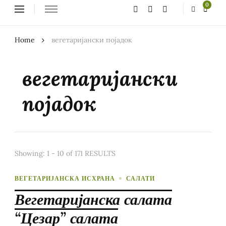
Looking
0
for
Something?
Home
вегетаријански појадок
вегетаријански
појадок
Showing: 1 - 10 of 171 RESULTS
ВЕГЕТАРИЈАНСКА ИСХРАНА
САЛАТИ
Вегетаријанска салата
“Цезар” салата