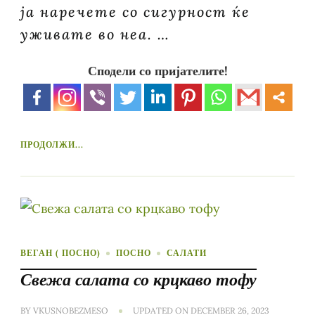
ја наречете со сигурност ќе
уживате во неа. …
Сподели со пријателите!
ПРОДОЛЖИ...
ВЕГАН ( ПОСНО)
ПОСНО
САЛАТИ
Свежа салата со крцкаво тофу
BY
VKUSNOBEZMESO
UPDATED ON
DECEMBER 26, 2023