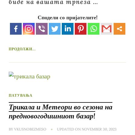
биде на вашата трпеза …
Сподели со пријателите!
ПРОДОЛЖИ...
ПАТУВАЊА
Трикала и Метеори во сезона на
предновогодишниот базар!
BY
VKUSNOBEZMESO
UPDATED ON
NOVEMBER 30, 2023