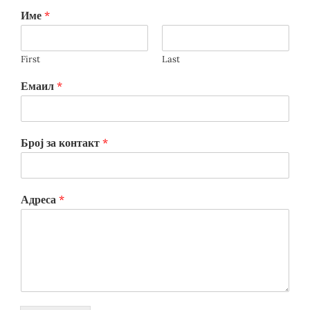
Име
*
First
Last
Емаил
*
Број за контакт
*
Адреса
*