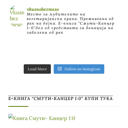
vkusnobezmeso
Место за љубителите на
вегетаријанска храна. Преживеана од
рак на дојка.
E-книга "Смути-Канцер
1-0"дел од средствата за донација на
заболени од рак
Load More
Follow on Instagram
Е=КНИГА “СМУТИ-КАНЦЕР 1:0” КУПИ ТУКА