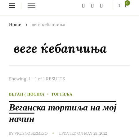
Looking
0
for
Something?
Home
веге ќебапчиња
веге ќебапчиња
Showing: 1 - 1 of 1 RESULTS
ВЕГАН ( ПОСНО)
ТОРТИЉА
Веганска тортиља на мој
начин
BY
VKUSNOBEZMESO
UPDATED ON
MAY 29, 2022