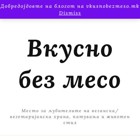
Добредојдовте на блогот на vkusnobezmeso.mk
Dismiss
Вкусно
без месо
Место за љубителите на веганска/
вегетаријанска храна, патувања и животен
стил