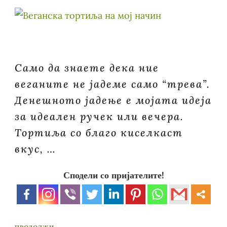
Само да знаете дека ние
веганите не јадеме само “трева”.
Денешното јадење е мојата идеја
за идеален ручек или вечера.
Тортиља со благо киселкаст
вкус, …
Сподели со пријателите!