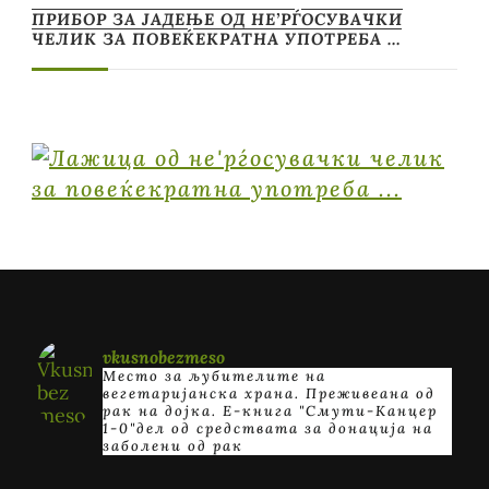
ПРИБОР ЗА ЈАДЕЊЕ ОД НЕ’РЃОСУВАЧКИ
ЧЕЛИК ЗА ПОВЕЌЕКРАТНА УПОТРЕБА …
vkusnobezmeso
Место за љубителите на
вегетаријанска храна. Преживеана од
рак на дојка.
E-книга "Смути-Канцер
1-0"дел од средствата за донација на
заболени од рак