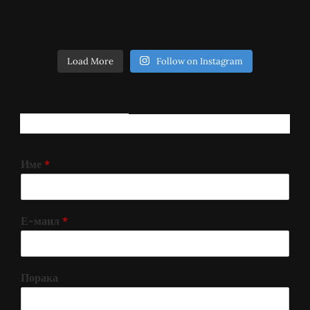
Load More
Follow on Instagram
РЕГИСТРИРАЈ СЕ!
Име
*
Е-маил
*
Порака