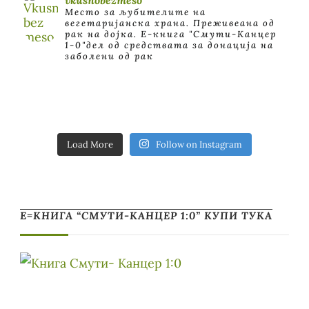
Место за љубителите на
вегетаријанска храна. Преживеана од
рак на дојка.
E-книга "Смути-Канцер
1-0"дел од средствата за донација на
заболени од рак
Load More
Follow on Instagram
Е=КНИГА “СМУТИ-КАНЦЕР 1:0” КУПИ ТУКА