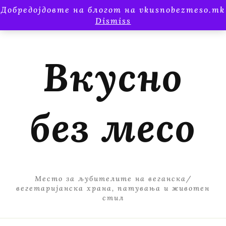
Добредојдовте на блогот на vkusnobezmeso.mk
Dismiss
Вкусно
без месо
Место за љубителите на веганска/
вегетаријанска храна, патувања и животен
стил