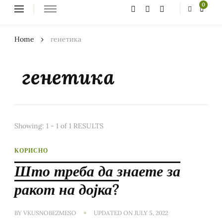
Looking
0
for
Something?
Home
генетика
генетика
Showing: 1 - 1 of 1 RESULTS
КОРИСНО
Што треба да знаете за
ракот на дојка?
BY
VKUSNOBEZMESO
UPDATED ON
JULY 5, 2022