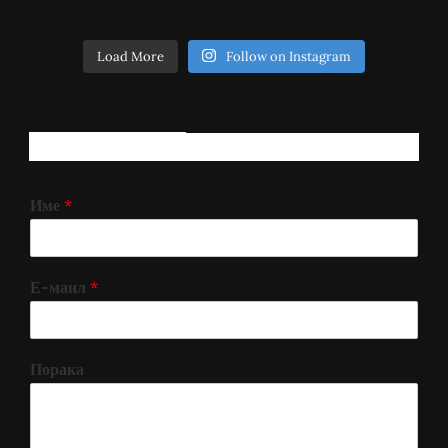
Load More
Follow on Instagram
РЕГИСТРИРАЈ СЕ!
Име
*
Е-маил
*
Порака