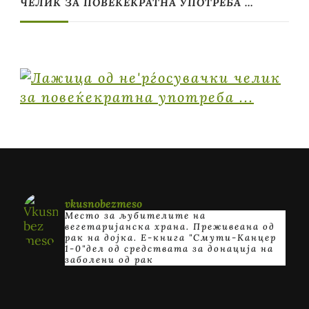
ЧЕЛИК ЗА ПОВЕЌЕКРАТНА УПОТРЕБА …
vkusnobezmeso
Место за љубителите на
вегетаријанска храна. Преживеана од
рак на дојка.
E-книга "Смути-Канцер
1-0"дел од средствата за донација на
заболени од рак