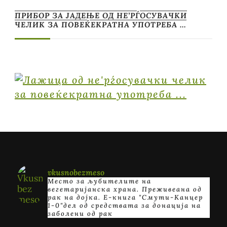
ПРИБОР ЗА ЈАДЕЊЕ ОД НЕ’РЃОСУВАЧКИ
ЧЕЛИК ЗА ПОВЕЌЕКРАТНА УПОТРЕБА …
vkusnobezmeso
Место за љубителите на
вегетаријанска храна. Преживеана од
рак на дојка.
E-книга "Смути-Канцер
1-0"дел од средствата за донација на
заболени од рак