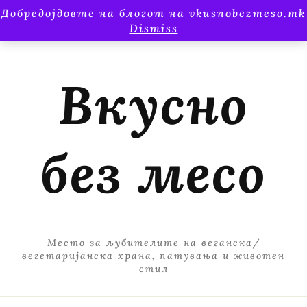
Добредојдовте на блогот на vkusnobezmeso.mk
Dismiss
Вкусно
без месо
Место за љубителите на веганска/
вегетаријанска храна, патувања и животен
стил