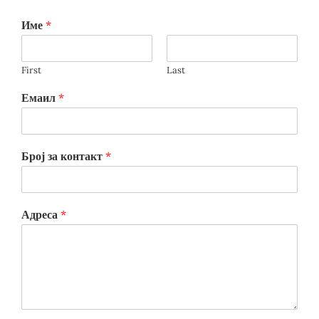
Име
*
First
Last
Емаил
*
Број за контакт
*
Адреса
*