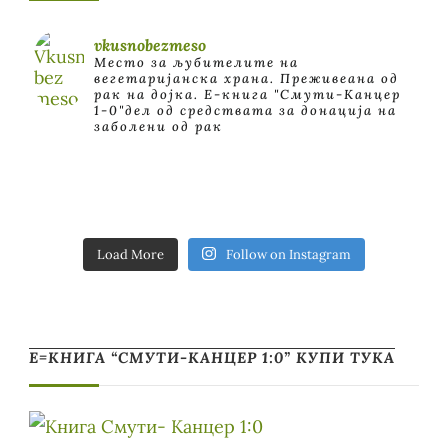
vkusnobezmeso
Место за љубителите на
вегетаријанска храна. Преживеана од
рак на дојка.
E-книга "Смути-Канцер
1-0"дел од средствата за донација на
заболени од рак
Load More
Follow on Instagram
Е=КНИГА “СМУТИ-КАНЦЕР 1:0” КУПИ ТУКА