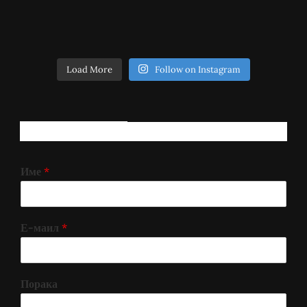
Load More
Follow on Instagram
РЕГИСТРИРАЈ СЕ!
Име
*
Е-маил
*
Порака