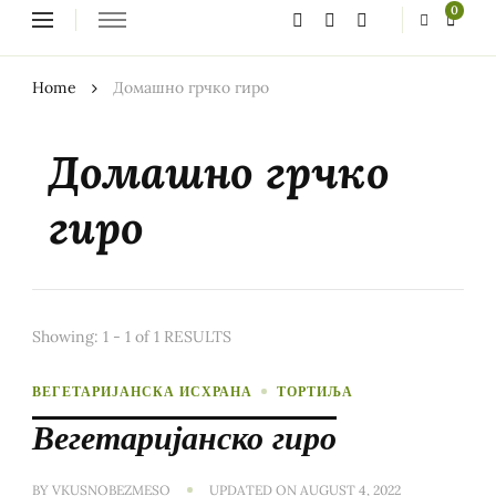
Looking
0
for
Something?
Home
Домашно грчко гиро
Домашно грчко
гиро
Showing: 1 - 1 of 1 RESULTS
ВЕГЕТАРИЈАНСКА ИСХРАНА
ТОРТИЉА
Вегетаријанско гиро
BY
VKUSNOBEZMESO
UPDATED ON
AUGUST 4, 2022