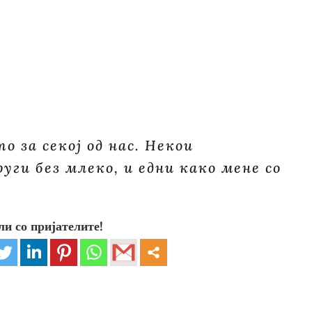
о за секој од нас. Некои
ги без млеко, и едни како мене со
ли со пријателите!