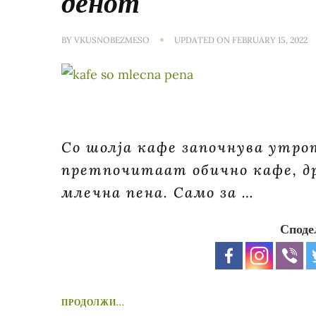
денот
BY
VKUSNOBEZMESO
UPDATED ON
FEBRUARY 15, 2022
Со шолја кафе започнува утрот
претпочитаат обично кафе, дру
млечна пена. Само за …
Споде
ПРОДОЛЖИ...