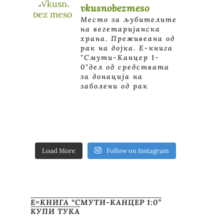
vkusnobezmeso
Место за љубителите
на вегетаријанска
храна. Преживеана од
рак на дојка.
E-книга
"Смути-Канцер 1-
0"дел од средствата
за донација на
заболени од рак
Load More
Follow on Instagram
Е=КНИГА “СМУТИ-КАНЦЕР 1:0”
КУПИ ТУКА