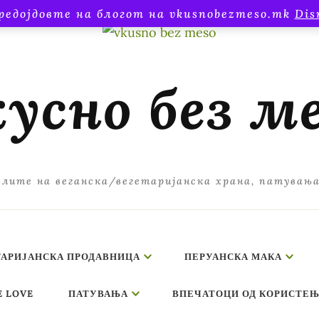
редојдовте на блогот на vkusnobezmeso.mk
Dis
усно без м
лите на веганска/вегетаријанска храна, патувањ
ТАРИЈАНСКА ПРОДАВНИЦА
ПЕРУАНСКА МАКА
E LOVE
ПАТУВАЊА
ВПЕЧАТОЦИ ОД КОРИСТЕЊ