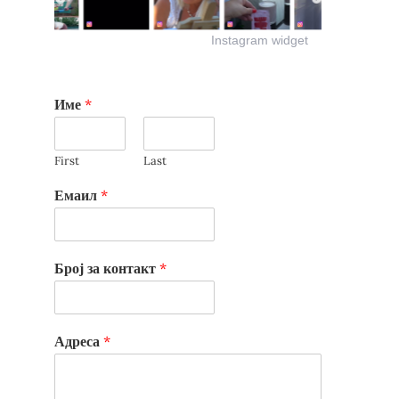
Instagram widget
Име
*
First
Last
Емаил
*
Број за контакт
*
Адреса
*