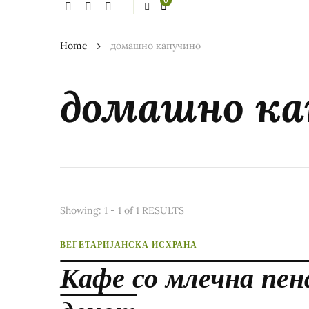
0
thing?
Home
домашно капучино
домашно ка
Showing: 1 - 1 of 1 RESULTS
ВЕГЕТАРИЈАНСКА ИСХРАНА
Кафе со млечна пен