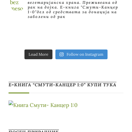
вегетаријанска храна. Преживеана од
рак на дојка.
E-книга "Смути-Канцер
1-0"дел од средствата за донација на
заболени од рак
Load More
Follow on Instagram
Е=КНИГА “СМУТИ-КАНЦЕР 1:0” КУПИ ТУКА