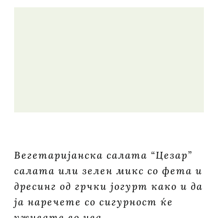
Вегетаријанска салата “Цезар”
салата или зелен микс со фета и
дресинг од грчки јогурт како и да
ја наречете со сигурност ќе
уживате во неа. …