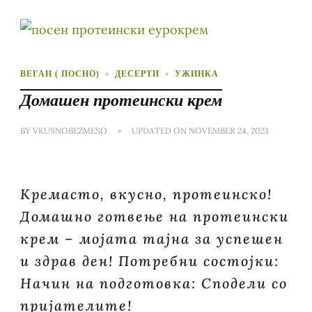
ВЕГАН ( ПОСНО)
ДЕСЕРТИ
УЖИНКА
Домашен протеински крем
BY
VKUSNOBEZMESO
UPDATED ON
NOVEMBER 24, 2023
Кремасто, вкусно, протеинско!
Домашно готвење на протеински
крем – мојата тајна за успешен
и здрав ден! Потребни состојки:
Начин на подготовка: Сподели со
пријателите!