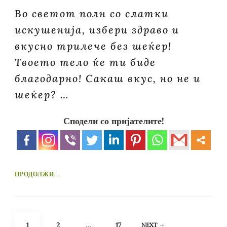
Во светот полн со слатки
искушенија, избери здраво и
вкусно трилече без шеќер!
Твоето тело ќе ти биде
благодарно! Сакаш вкус, но не и
шеќер? …
Сподели со пријателите!
ПРОДОЛЖИ...
Posts
PAGE
PAGE
PAGE
1
2
…
17
NEXT