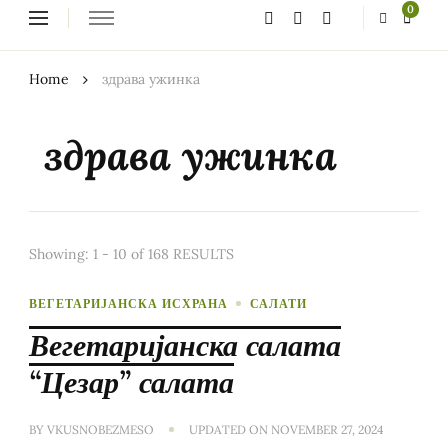
Looking
0
for
Something?
Home
здрава ужинка
здрава ужинка
Showing: 1 - 10 of 168 RESULTS
ВЕГЕТАРИЈАНСКА ИСХРАНА
САЛАТИ
Вегетаријанска салата
“Цезар” салата
BY
VKUSNOBEZMESO
UPDATED ON
NOVEMBER 27, 2024