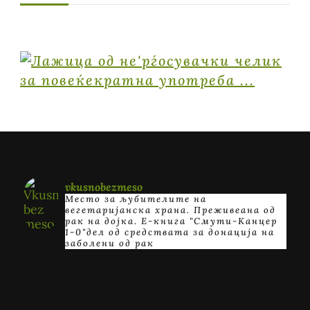
vkusnobezmeso
Место за љубителите на
вегетаријанска храна. Преживеана од
рак на дојка.
E-книга "Смути-Канцер
1-0"дел од средствата за донација на
заболени од рак