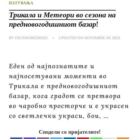
ПАТУВАЊА
Трикала и Метеори во сезона на
предновогодишниот базар!
BY
VKUSNOBEZMESO
UPDATED ON
NOVEMBER 30, 2023
Еден од најпознатите и
најпосетувани моменти во
Трикала е предновогодишниот
базар, кога градот се претвора
во чаробно просторче и е украсен
со светлечки украси, бои, …
Сподели со пријателите!