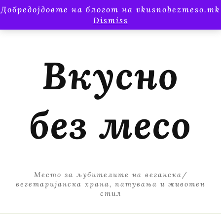
Добредојдовте на блогот на vkusnobezmeso.mk
Dismiss
Вкусно
без месо
Место за љубителите на веганска/
вегетаријанска храна, патувања и животен
стил