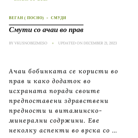
ВЕГАН ( ПОСНО)
СМУДИ
Смути со ачаи во прав
BY
VKUSNOBEZMESO
UPDATED ON
DECEMBER 21, 2023
Ачаи бобинката се користи во
прав и како додаток во
исхраната поради своите
предпоставени здравствени
предности и витаминско-
минерални содржини. Еве
неколку аспекти во врска со …