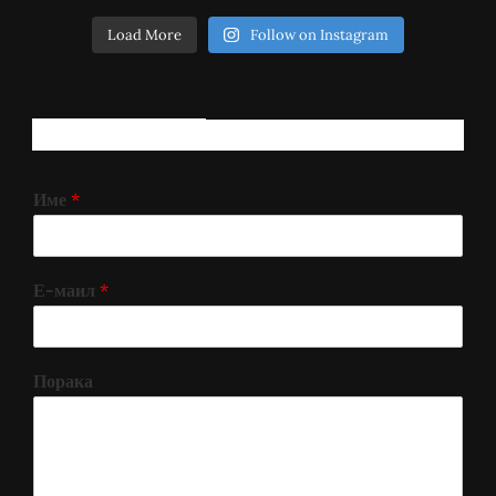
Load More
Follow on Instagram
РЕГИСТРИРАЈ СЕ!
Име
*
Е-маил
*
Порака