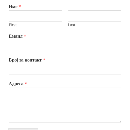
Име
*
First
Last
Емаил
*
Број за контакт
*
Адреса
*