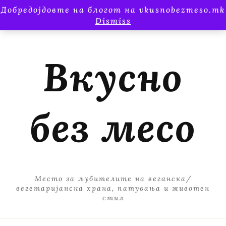
Добредојдовте на блогот на vkusnobezmeso.mk
Dismiss
Вкусно
без месо
Место за љубителите на веганска/
вегетаријанска храна, патувања и животен
стил