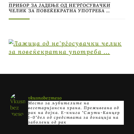
ПРИБОР ЗА ЈАДЕЊЕ ОД НЕ’РЃОСУВАЧКИ
ЧЕЛИК ЗА ПОВЕЌЕКРАТНА УПОТРЕБА …
vkusnobezmeso
Место за љубителите на
вегетаријанска храна. Преживеана од
рак на дојка.
E-книга "Смути-Канцер
1-0"дел од средствата за донација на
заболени од рак