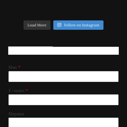
Load More
Follow on Instagram
РЕГИСТРИРАЈ СЕ!
Име
*
Е-маил
*
Порака