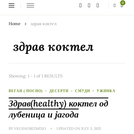
Looking
0
for
Something?
Home
здрав коктел
здрав коктел
Showing: 1 - 1 of 1 RESULTS
ВЕГАН ( ПОСНО)
ДЕСЕРТИ
СМУДИ
УЖИНКА
Здрав(healthy) коктел од
лубеница и јагода
BY
VKUSNOBEZMESO
UPDATED ON
JULY 3, 2021