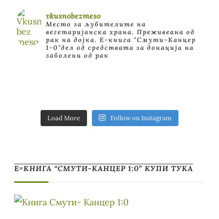
vkusnobezmeso
Место за љубителите на
вегетаријанска храна. Преживеана од
рак на дојка.
E-книга "Смути-Канцер
1-0"дел од средствата за донација на
заболени од рак
Load More
Follow on Instagram
Е=КНИГА “СМУТИ-КАНЦЕР 1:0” КУПИ ТУКА