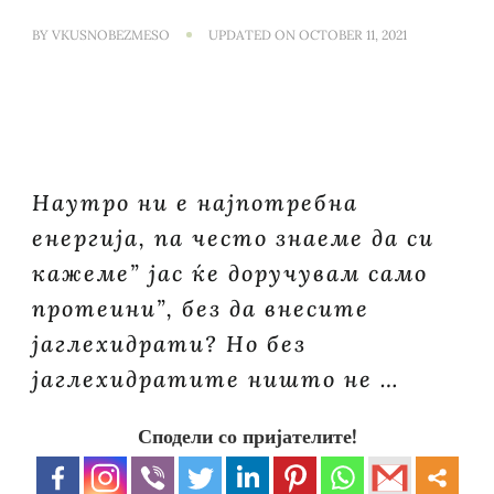
BY
VKUSNOBEZMESO
UPDATED ON
OCTOBER 11, 2021
Наутро ни е најпотребна
енергија, па често знаеме да си
кажеме” јас ќе доручувам само
протеини”, без да внесите
јаглехидрати? Но без
јаглехидратите ништо не …
Сподели со пријателите!