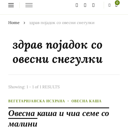
Looking
0
for
Something?
Home
здрав појадок со овесни снегулки
здрав појадок со
овесни снегулки
Showing: 1 - 1 of 1 RESULTS
ВЕГЕТАРИЈАНСКА ИСХРАНА
ОВЕСНА КАША
Овесна каша и чиа семе со
малини