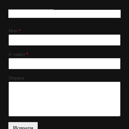
РЕГИСТРИРАЈ СЕ!
Име
*
Е-маил
*
Порака
Испрати