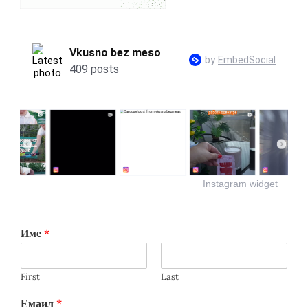
Instagram widget
Име
*
First
Last
Емаил
*