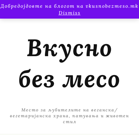
Добредојдовте на блогот на vkusnobezmeso.mk
Dismiss
Вкусно
без месо
Место за љубителите на веганска/
вегетаријанска храна, патувања и животен
стил