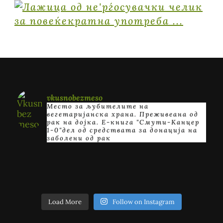
vkusnobezmeso
Место за љубителите на
вегетаријанска храна. Преживеана од
рак на дојка.
E-книга "Смути-Канцер
1-0"дел од средствата за донација на
заболени од рак
Load More
Follow on Instagram