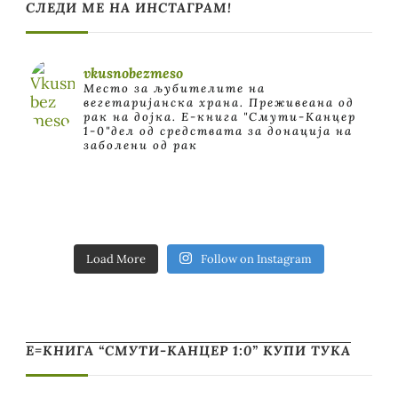
СЛЕДИ МЕ НА ИНСТАГРАМ!
vkusnobezmeso
Место за љубителите на
вегетаријанска храна. Преживеана од
рак на дојка.
E-книга "Смути-Канцер
1-0"дел од средствата за донација на
заболени од рак
Load More
Follow on Instagram
Е=КНИГА “СМУТИ-КАНЦЕР 1:0” КУПИ ТУКА