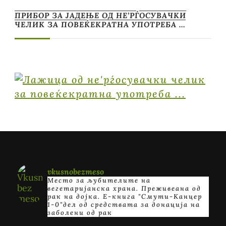
ПРИБОР ЗА ЈАДЕЊЕ ОД НЕ’РЃОСУВАЧКИ
ЧЕЛИК ЗА ПОВЕЌЕКРАТНА УПОТРЕБА …
vkusnobezmeso
Место за љубителите на
вегетаријанска храна. Преживеана од
рак на дојка.
E-книга "Смути-Канцер
1-0"дел од средствата за донација на
заболени од рак