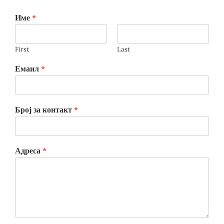
Име
*
First
Last
Емаил
*
Број за контакт
*
Адреса
*