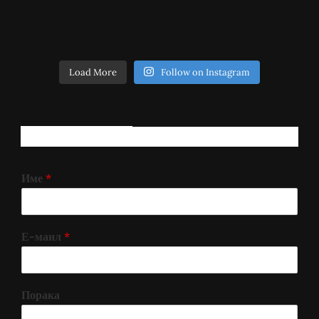
Load More
Follow on Instagram
РЕГИСТРИРАЈ СЕ!
Име
*
Е-маил
*
Порака