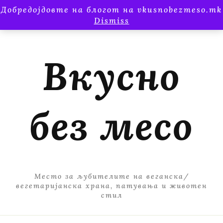
Добредојдовте на блогот на vkusnobezmeso.mk
Dismiss
Вкусно
без месо
Место за љубителите на веганска/
вегетаријанска храна, патувања и животен
стил