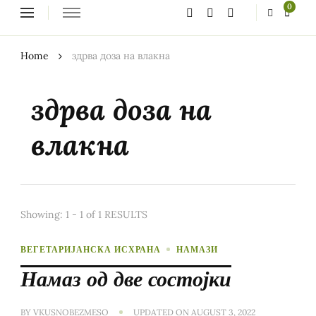
Looking
0
for
Something?
Home
здрва доза на влакна
здрва доза на
влакна
Showing: 1 - 1 of 1 RESULTS
ВЕГЕТАРИЈАНСКА ИСХРАНА
НАМАЗИ
Намаз од две состојки
BY
VKUSNOBEZMESO
UPDATED ON
AUGUST 3, 2022