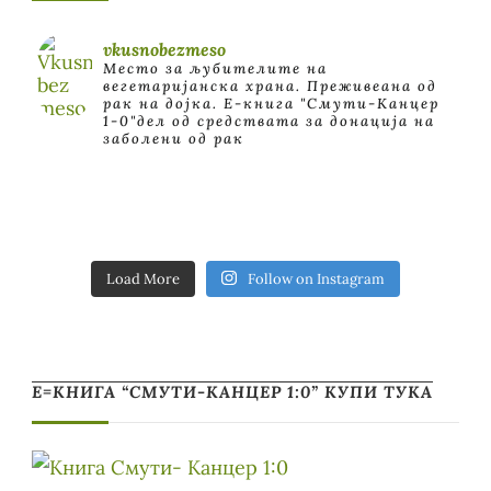
vkusnobezmeso
Место за љубителите на
вегетаријанска храна. Преживеана од
рак на дојка.
E-книга "Смути-Канцер
1-0"дел од средствата за донација на
заболени од рак
Load More
Follow on Instagram
Е=КНИГА “СМУТИ-КАНЦЕР 1:0” КУПИ ТУКА