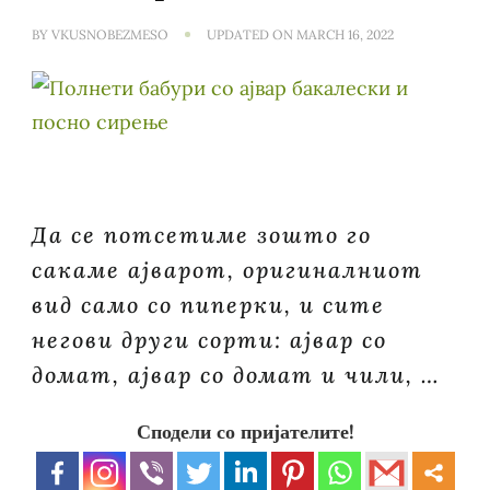
BY
VKUSNOBEZMESO
UPDATED ON
MARCH 16, 2022
Да се ​​потсетиме зошто го
сакаме ајварот, оригиналниот
вид само со пиперки, и сите
негови други сорти: ајвар со
домат, ајвар со домат и чили, …
Сподели со пријателите!