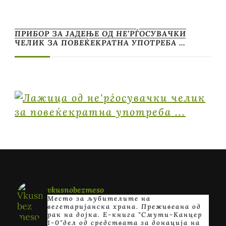
ПРИБОР ЗА ЈАДЕЊЕ ОД НЕ’РЃОСУВАЧКИ
ЧЕЛИК ЗА ПОВЕЌЕКРАТНА УПОТРЕБА …
vkusnobezmeso
Место за љубителите на
вегетаријанска храна. Преживеана од
рак на дојка.
E-книга "Смути-Канцер
1-0"дел од средствата за донација на