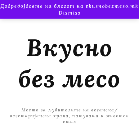
Добредојдовте на блогот на vkusnobezmeso.mk
Dismiss
Вкусно
без месо
Место за љубителите на веганска/
вегетаријанска храна, патувања и животен
стил