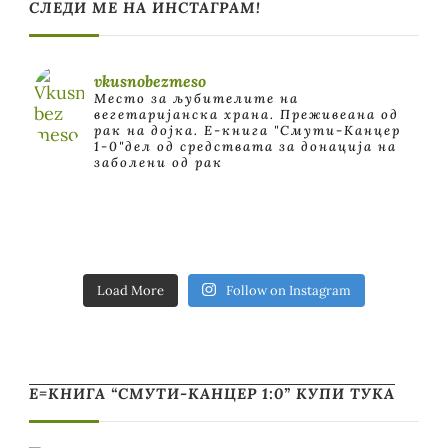
СЛЕДИ МЕ НА ИНСТАГРАМ!
vkusnobezmeso
Место за љубителите на
вегетаријанска храна. Преживеана од
рак на дојка.
E-книга "Смути-Канцер
1-0"дел од средствата за донација на
заболени од рак
Load More
Follow on Instagram
Е=КНИГА “СМУТИ-КАНЦЕР 1:0” КУПИ ТУКА