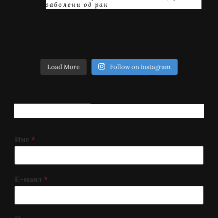
заболени од рак
Load More
Follow on Instagram
РЕГИСТРИРАЈ СЕ!
Име
*
Е-маил
*