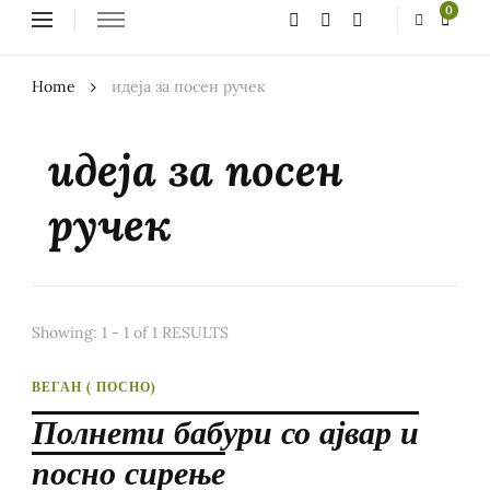
Looking
0
for
Something?
Home
идеја за посен ручек
идеја за посен
ручек
Showing: 1 - 1 of 1 RESULTS
ВЕГАН ( ПОСНО)
Полнети бабури со ајвар и
посно сирење