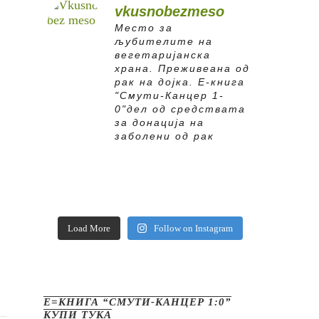
vkusnobezmeso
Место за
љубителите на
вегетаријанска
храна. Преживеана од
рак на дојка.
E-книга
"Смути-Канцер 1-
0"дел од средствата
за донација на
заболени од рак
Load More
Follow on Instagram
Е=КНИГА “СМУТИ-КАНЦЕР 1:0”
КУПИ ТУКА