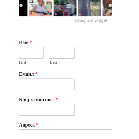
Instagram widget
Име
*
First
Last
Емаил
*
Број за контакт
*
Адреса
*