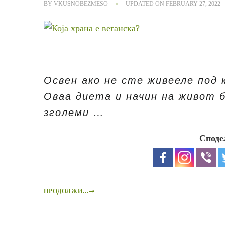
BY
VKUSNOBEZMESO
UPDATED ON
FEBRUARY 27, 2022
Освен ако не сте живееле под 
Оваа диета и начин на живот б
зголеми …
Споде
ПРОДОЛЖИ...