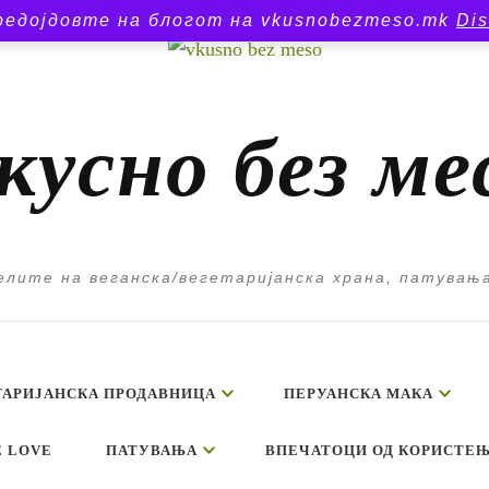
редојдовте на блогот на vkusnobezmeso.mk
Di
кусно без ме
лите на веганска/вегетаријанска храна, патувањ
ТАРИЈАНСКА ПРОДАВНИЦА
ПЕРУАНСКА МАКА
E LOVE
ПАТУВАЊА
ВПЕЧАТОЦИ ОД КОРИСТЕЊ