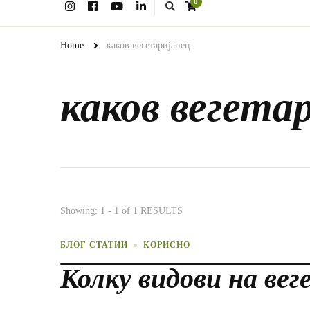
0
for
Something?
Home
каков вегетаријанец
каков вегета
Showing: 1 - 1 of 1 RESULTS
БЛОГ СТАТИИ
КОРИСНО
Колку видови на ве