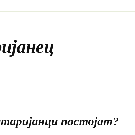
ријанец
гетаријанци постојат?