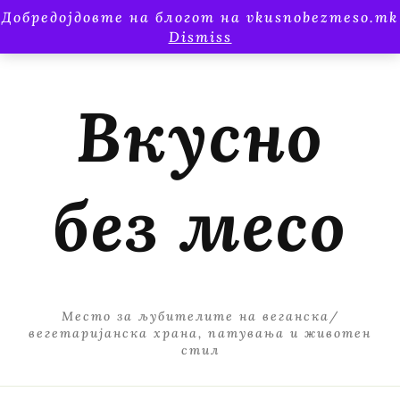
Добредојдовте на блогот на vkusnobezmeso.mk
Dismiss
Вкусно
без месо
Место за љубителите на веганска/
вегетаријанска храна, патувања и животен
стил