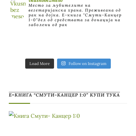
Место за љубителите на
вегетаријанска храна. Преживеана од
рак на дојка.
E-книга "Смути-Канцер
1-0"дел од средствата за донација на
заболени од рак
Load More
Follow on Instagram
Е=КНИГА “СМУТИ-КАНЦЕР 1:0” КУПИ ТУКА