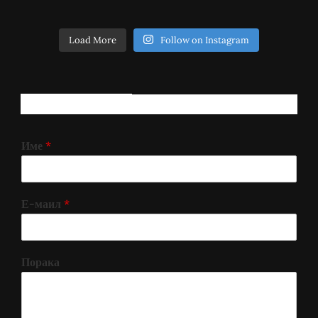
Load More
Follow on Instagram
РЕГИСТРИРАЈ СЕ!
Име
*
Е-маил
*
Порака