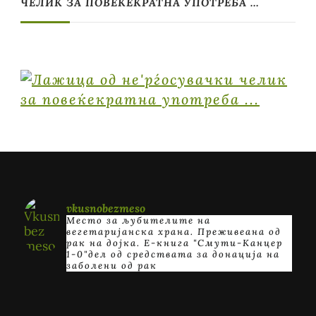
ЧЕЛИК ЗА ПОВЕЌЕКРАТНА УПОТРЕБА …
vkusnobezmeso
Место за љубителите на
вегетаријанска храна. Преживеана од
рак на дојка.
E-книга "Смути-Канцер
1-0"дел од средствата за донација на
заболени од рак