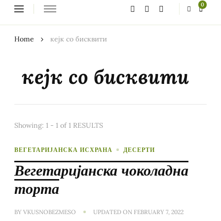
Looking
0
for
Something?
Home
кејк со бисквити
кејк со бисквити
Showing: 1 - 1 of 1 RESULTS
ВЕГЕТАРИЈАНСКА ИСХРАНА
ДЕСЕРТИ
Вегетаријанска чоколадна
торта
BY
VKUSNOBEZMESO
UPDATED ON
FEBRUARY 7, 2022