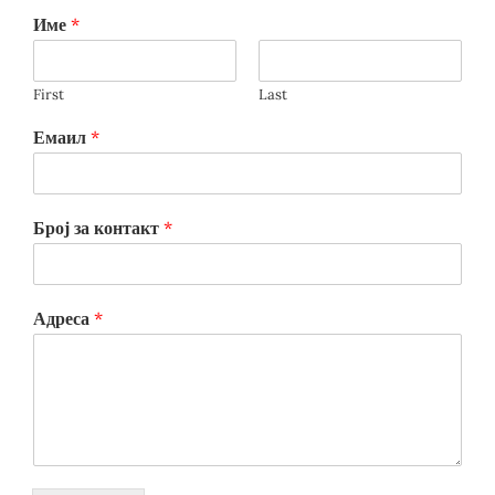
Име
*
First
Last
Емаил
*
Број за контакт
*
Адреса
*