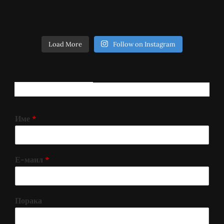
Load More
Follow on Instagram
РЕГИСТРИРАЈ СЕ!
Име
*
Е-маил
*
Порака