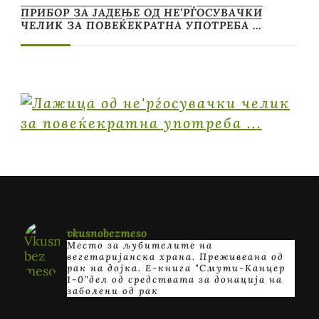
ПРИБОР ЗА ЈАДЕЊЕ ОД НЕ’РЃОСУВАЧКИ
ЧЕЛИК ЗА ПОВЕЌЕКРАТНА УПОТРЕБА …
vkusnobezmeso
Место за љубителите на
вегетаријанска храна. Преживеана од
рак на дојка.
E-книга "Смути-Канцер
1-0"дел од средствата за донација на
заболени од рак