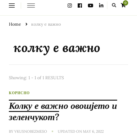
Looking
0
for
Something?
Home
колку е важно
колку е важно
Showing: 1 - 1 of 1 RESULTS
КОРИСНО
Колку е важно овошјето и
зеленчукот?
BY
VKUSNOBEZMESO
UPDATED ON
MAY 6, 2022