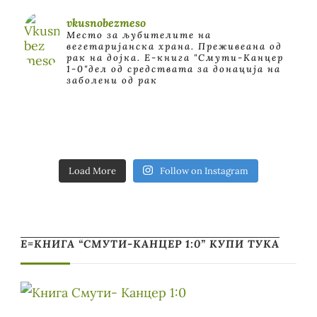
vkusnobezmeso
Место за љубителите на
вегетаријанска храна. Преживеана од
рак на дојка.
E-книга "Смути-Канцер
1-0"дел од средствата за донација на
заболени од рак
Load More
Follow on Instagram
Е=КНИГА “СМУТИ-КАНЦЕР 1:0” КУПИ ТУКА