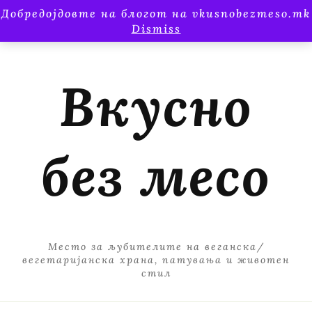
Добредојдовте на блогот на vkusnobezmeso.mk
Dismiss
Вкусно
без месо
Место за љубителите на веганска/
вегетаријанска храна, патувања и животен
стил