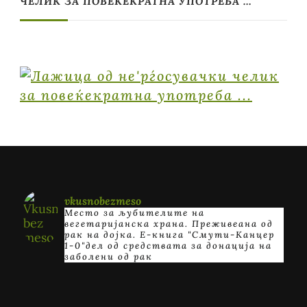
ЧЕЛИК ЗА ПОВЕЌЕКРАТНА УПОТРЕБА …
vkusnobezmeso
Место за љубителите на
вегетаријанска храна. Преживеана од
рак на дојка.
E-книга "Смути-Канцер
1-0"дел од средствата за донација на
заболени од рак