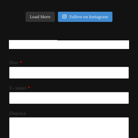
Load More
Follow on Instagram
РЕГИСТРИРАЈ СЕ!
Име
*
Е-маил
*
Порака