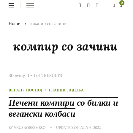
Looking
0
for
Something?
Home
компир со зачини
компир со зачини
Showing: 1 - 1 of 1 RESULTS
ВЕГАН ( ПОСНО)
ГЛАВНИ ЈАДЕЊА
Печени компири со билки и
вегански колбаси
BY
VKUSNOBEZMESO
UPDATED ON
JULY 6, 2022