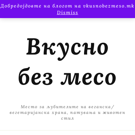
Добредојдовте на блогот на vkusnobezmeso.mk
Dismiss
Вкусно
без месо
Место за љубителите на веганска/
вегетаријанска храна, патувања и животен
стил