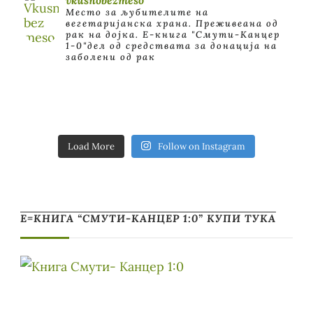
Место за љубителите на
вегетаријанска храна. Преживеана од
рак на дојка.
E-книга "Смути-Канцер
1-0"дел од средствата за донација на
заболени од рак
Load More
Follow on Instagram
Е=КНИГА “СМУТИ-КАНЦЕР 1:0” КУПИ ТУКА