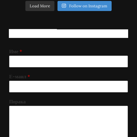
Load More
Follow on Instagram
РЕГИСТРИРАЈ СЕ!
Име
*
Е-маил
*
Порака