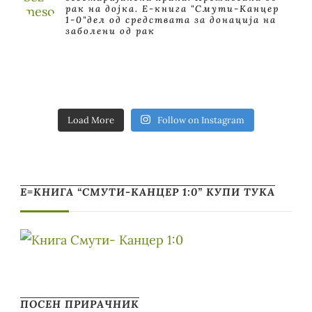
рак на дојка.
E-книга "Смути-Канцер
1-0"дел од средствата за донација на
заболени од рак
Load More
Follow on Instagram
Е=КНИГА “СМУТИ-КАНЦЕР 1:0” КУПИ ТУКА
ПОСЕН ПРИРАЧНИК