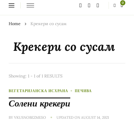
Looking
0
for
Something?
Home
Крекери со сусам
Крекери со сусам
Showing: 1 - 1 of 1 RESULTS
ВЕГЕТАРИЈАНСКА ИСХРАНА
ПЕЧИВА
Солени крекери
BY
VKUSNOBEZMESO
UPDATED ON
AUGUST 14, 2021