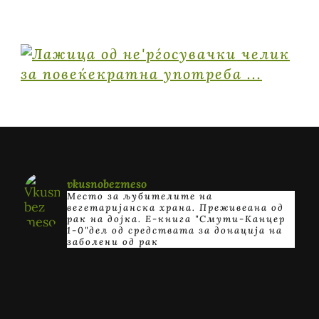
vkusnobezmeso
Место за љубителите на
вегетаријанска храна. Преживеана од
рак на дојка.
E-книга "Смути-Канцер
1-0"дел од средствата за донација на
заболени од рак