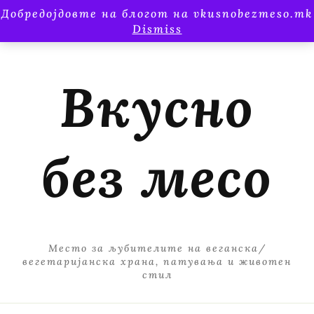
Добредојдовте на блогот на vkusnobezmeso.mk
Dismiss
Вкусно
без месо
Место за љубителите на веганска/
вегетаријанска храна, патувања и животен
стил