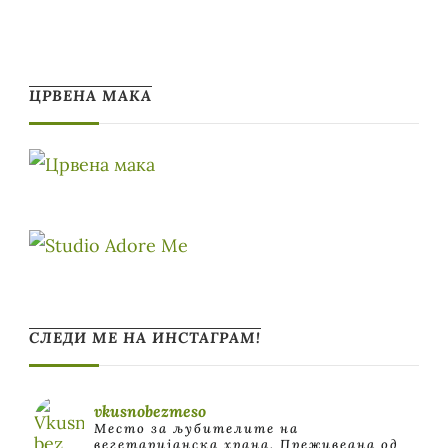
ЦРВЕНА МАКА
СЛЕДИ МЕ НА ИНСТАГРАМ!
vkusnobezmeso
Место за љубителите на
вегетаријанска храна. Преживеана од