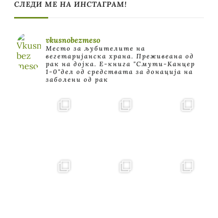
СЛЕДИ МЕ НА ИНСТАГРАМ!
vkusnobezmeso
Место за љубителите на
вегетаријанска храна. Преживеана од
рак на дојка.
E-книга "Смути-Канцер
1-0"дел од средствата за донација на
заболени од рак