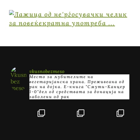
vkusnobezmeso
Место за љубителите на
вегетаријанска храна. Преживеана од
рак на дојка.
E-книга "Смути-Канцер
1-0"дел од средствата за донација на
заболени од рак