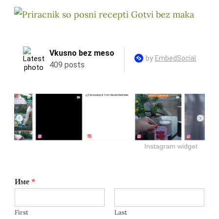
Instagram widget
Име
*
First
Last