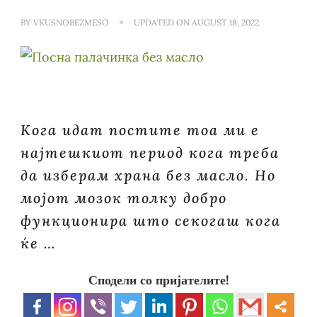
BY
VKUSNOBEZMESO
UPDATED ON
AUGUST 18, 2022
Кога идат постите тоа ми е
најтешкиот период кога треба
да изберам храна без масло. Но
мојот мозок толку добро
функционира што секогаш кога
ќе …
Сподели со пријателите!