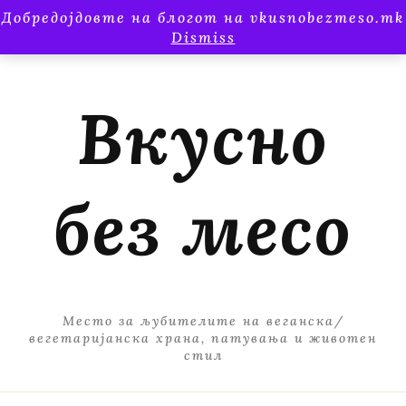
Добредојдовте на блогот на vkusnobezmeso.mk
Dismiss
Вкусно
без месо
Место за љубителите на веганска/
вегетаријанска храна, патувања и животен
стил