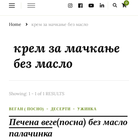
Looking
0
for
Something?
Home
крем за мачкање без масло
крем за мачкање
без масло
Showing: 1 - 1 of 1 RESULTS
ВЕГАН ( ПОСНО)
ДЕСЕРТИ
УЖИНКА
Печена веге(посна) без масло
палачинка