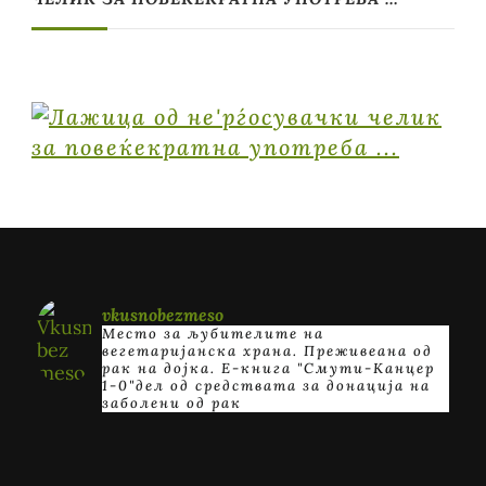
vkusnobezmeso
Место за љубителите на
вегетаријанска храна. Преживеана од
рак на дојка.
E-книга "Смути-Канцер
1-0"дел од средствата за донација на
заболени од рак