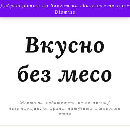
Добредојдовте на блогот на vkusnobezmeso.mk
Dismiss
Вкусно
без месо
Место за љубителите на веганска/
вегетаријанска храна, патувања и животен
стил