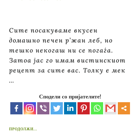
Сите посакуваме вкусен
домашно печен р’жан леб, но
тешко некогаш ни се погаѓа.
Затоа јас го имам вистинскиот
рецепт за сите вас. Толку е мек
…
Сподели со пријателите!
ПРОДОЛЖИ...