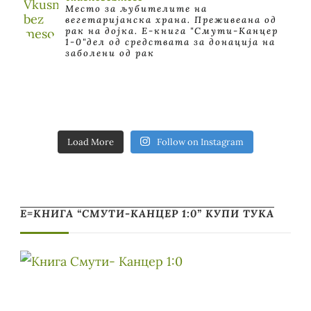
Место за љубителите на
вегетаријанска храна. Преживеана од
рак на дојка.
E-книга "Смути-Канцер
1-0"дел од средствата за донација на
заболени од рак
Load More
Follow on Instagram
Е=КНИГА “СМУТИ-КАНЦЕР 1:0” КУПИ ТУКА