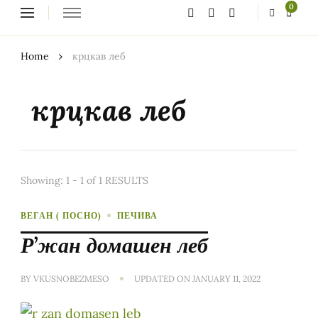
Looking
0
for
Something?
Home
крцкав леб
крцкав леб
Showing: 1 - 1 of 1 RESULTS
ВЕГАН ( ПОСНО)
ПЕЧИВА
Р’жан домашен леб
BY
VKUSNOBEZMESO
UPDATED ON
JANUARY 11, 2022