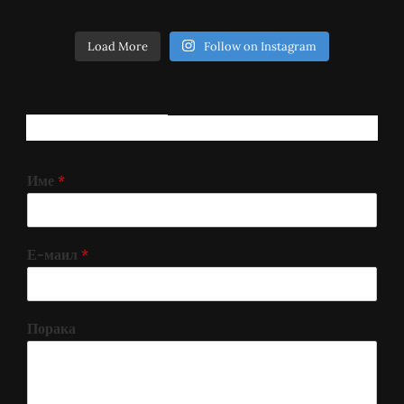
Load More
Follow on Instagram
РЕГИСТРИРАЈ СЕ!
Име
*
Е-маил
*
Порака