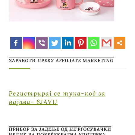
ЗАРАБОТИ ПРЕКУ AFFILIATE MARKETING
Регистрирај се тука-код за
најава- 6JAVU
ПРИБОР ЗА ЈАДЕЊЕ ОД НЕ’РЃОСУВАЧКИ
ЧЕЛИК ЗА ПОВЕЌЕКРАТНА УПОТРЕБА …