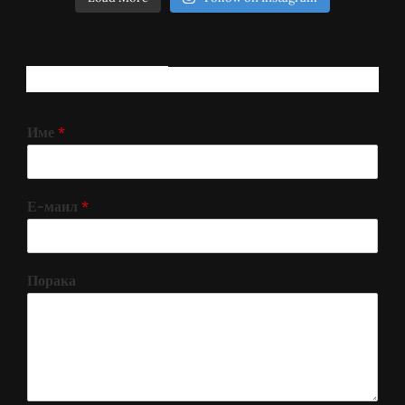
РЕГИСТРИРАЈ СЕ!
Име
*
Е-маил
*
Порака