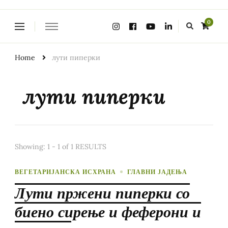
Looking
0
for
Something?
Home
лути пиперки
лути пиперки
Showing: 1 - 1 of 1 RESULTS
ВЕГЕТАРИЈАНСКА ИСХРАНА
ГЛАВНИ ЈАДЕЊА
Лути пржени пиперки со
биено сирење и феферони и