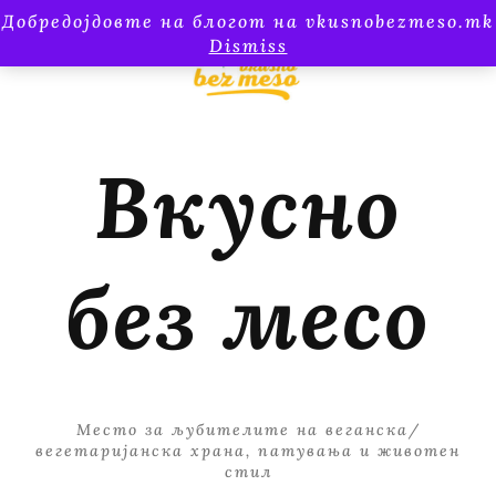
Добредојдовте на блогот на vkusnobezmeso.mk
Dismiss
Вкусно
без месо
Место за љубителите на веганска/
вегетаријанска храна, патувања и животен
стил