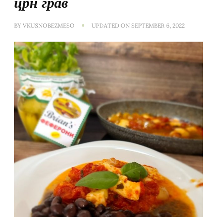
црн грав
BY
VKUSNOBEZMESO
UPDATED ON
SEPTEMBER 6, 2022