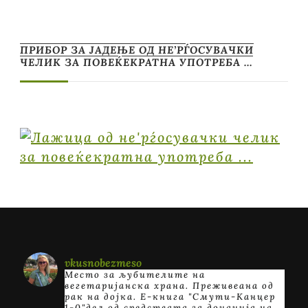
ПРИБОР ЗА ЈАДЕЊЕ ОД НЕ’РЃОСУВАЧКИ
ЧЕЛИК ЗА ПОВЕЌЕКРАТНА УПОТРЕБА …
vkusnobezmeso
Место за љубителите на
вегетаријанска храна. Преживеана од
рак на дојка.
E-книга "Смути-Канцер
1-0"дел од средствата за донација на