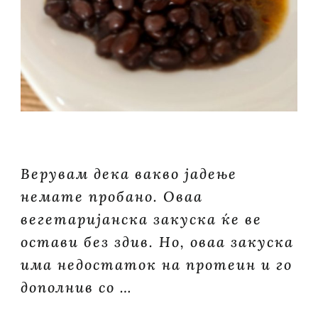
Верувам дека вакво јадење
немате пробано. Оваа
вегетаријанска закуска ќе ве
остави без здив. Но, оваа закуска
има недостаток на протеин и го
дополнив со …