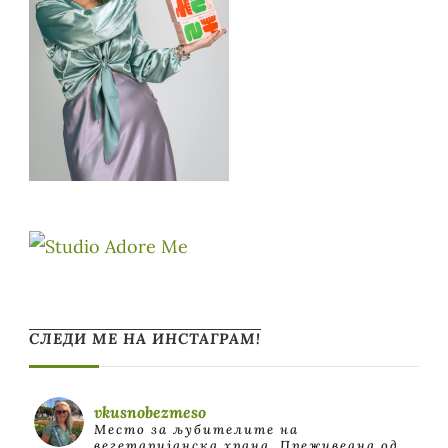
СЛЕДИ МЕ НА ИНСТАГРАМ!
vkusnobezmeso
Место за љубителите на
вегетаријанска храна. Преживеана од