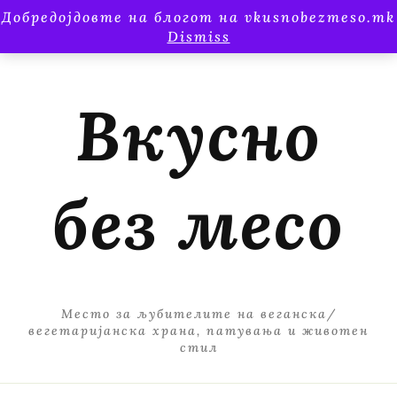
Добредојдовте на блогот на vkusnobezmeso.mk
Dismiss
Вкусно
без месо
Место за љубителите на веганска/
вегетаријанска храна, патувања и животен
стил