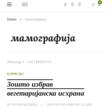
Looking
0
for
Something?
Home
мамографија
мамографија
Showing: 1 - 1 of 1 RESULTS
КОРИСНО
Зошто избрав
вегетаријанска исхрана
BY
VKUSNOBEZMESO
UPDATED ON
FEBRUARY 22, 2022