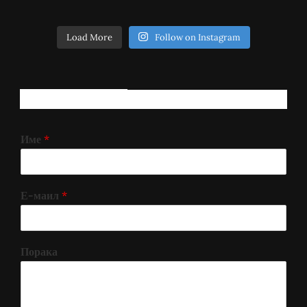
Load More
Follow on Instagram
РЕГИСТРИРАЈ СЕ!
Име
*
Е-маил
*
Порака