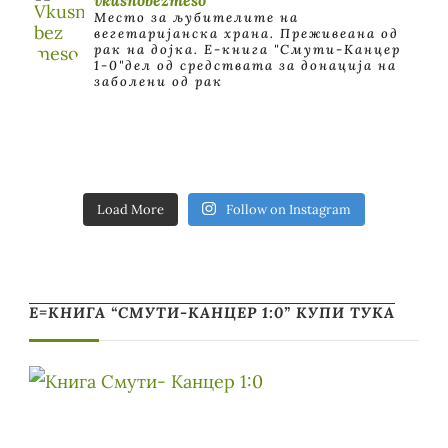
Место за љубителите на
вегетаријанска храна. Преживеана од
рак на дојка.
E-книга "Смути-Канцер
1-0"дел од средствата за донација на
заболени од рак
Load More
Follow on Instagram
Е=КНИГА “СМУТИ-КАНЦЕР 1:0” КУПИ ТУКА