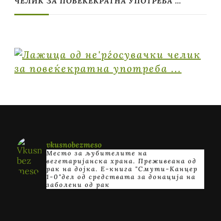
ЧЕЛИК ЗА ПОВЕЌЕКРАТНА УПОТРЕБА …
vkusnobezmeso
Место за љубителите на
вегетаријанска храна. Преживеана од
рак на дојка.
E-книга "Смути-Канцер
1-0"дел од средствата за донација на
заболени од рак