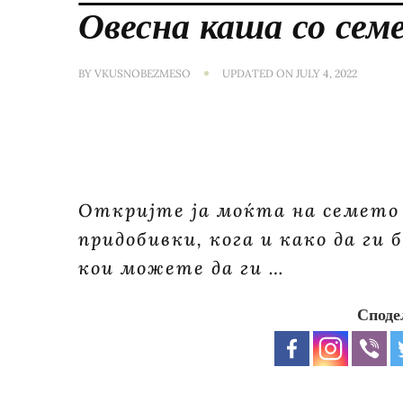
Овесна каша со семе
BY
VKUSNOBEZMESO
UPDATED ON
JULY 4, 2022
Откријте ја моќта на семето 
придобивки, кога и како да ги
кои можете да ги …
Споде