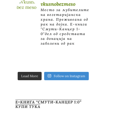
vkusnobezmeso
Место за љубителите
на вегетаријанска
храна. Преживеана од
рак на дојка.
E-книга
"Смути-Канцер 1-
0"дел од средствата
за донација на
заболени од рак
Load More
Follow on Instagram
Е=КНИГА “СМУТИ-КАНЦЕР 1:0”
КУПИ ТУКА