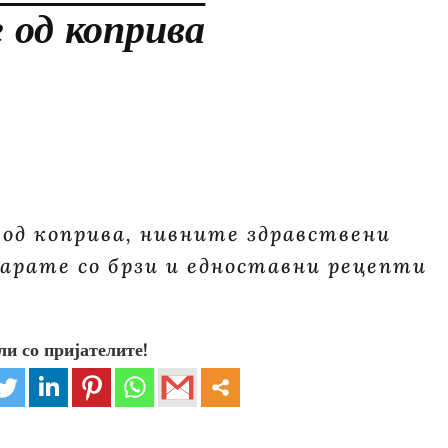
 од коприва
од коприва, нивните здравствени
 барате со брзи и едноставни рецепти
ли со пријателите!