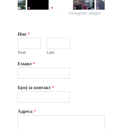
Instagram widget
Име
*
First
Last
Емаил
*
Број за контакт
*
Адреса
*