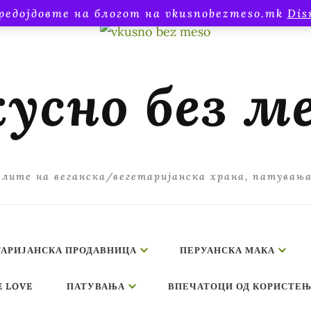
редојдовте на блогот на vkusnobezmeso.mk
Dis
усно без м
лите на веганска/вегетаријанска храна, патувањ
ТАРИЈАНСКА ПРОДАВНИЦА
ПЕРУАНСКА МАКА
E LOVE
ПАТУВАЊА
ВПЕЧАТОЦИ ОД КОРИСТЕЊ