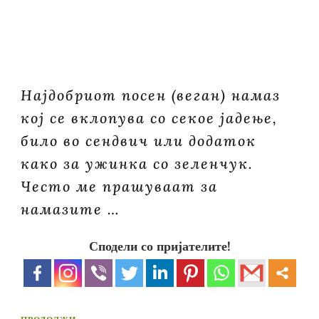
Најдобриот посен (веган) намаз
кој се вклопува со секое јадење,
било во сендвич или додаток
како за ужинка со зеленчук.
Често ме прашуваат за
намазите …
Сподели со пријателите!