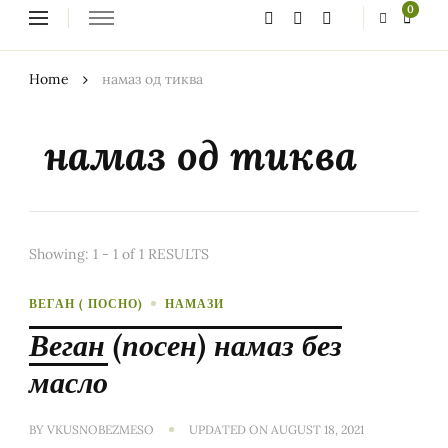
Looking
0
for
Something?
Home
намаз од тиква
намаз од тиква
Showing: 1 - 1 of 1 RESULTS
ВЕГАН ( ПОСНО)
НАМАЗИ
Веган (посен) намаз без
масло
BY
VKUSNOBEZMESO
UPDATED ON
AUGUST 18, 2021