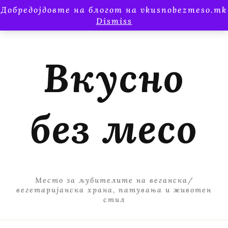
Добредојдовте на блогот на vkusnobezmeso.mk
Dismiss
Вкусно
без месо
Место за љубителите на веганска/
вегетаријанска храна, патувања и животен
стил