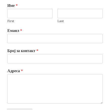
Име
*
First
Last
Емаил
*
Број за контакт
*
Адреса
*