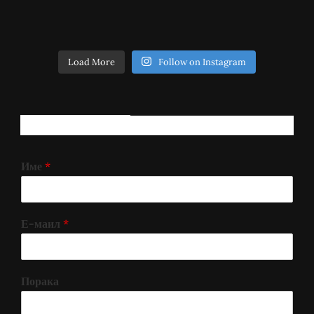
Load More
Follow on Instagram
РЕГИСТРИРАЈ СЕ!
Име
*
Е-маил
*
Порака