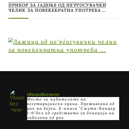
ПРИБОР ЗА ЈАДЕЊЕ ОД НЕ’РЃОСУВАЧКИ
ЧЕЛИК ЗА ПОВЕЌЕКРАТНА УПОТРЕБА …
vkusnobezmeso
Место за љубителите на
вегетаријанска храна. Преживеана од
рак на дојка.
E-книга "Смути-Канцер
1-0"дел од средствата за донација на
заболени од рак