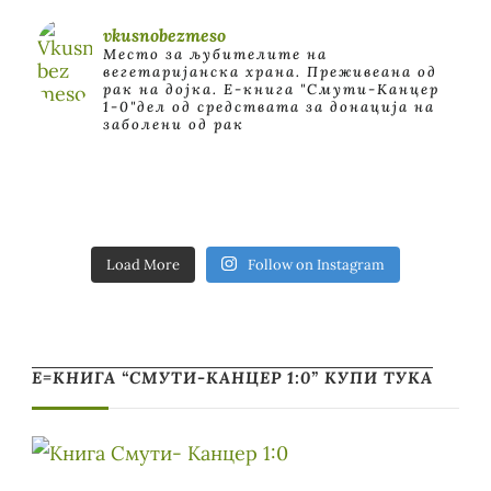
vkusnobezmeso
Место за љубителите на
вегетаријанска храна. Преживеана од
рак на дојка.
E-книга "Смути-Канцер
1-0"дел од средствата за донација на
заболени од рак
Load More
Follow on Instagram
Е=КНИГА “СМУТИ-КАНЦЕР 1:0” КУПИ ТУКА