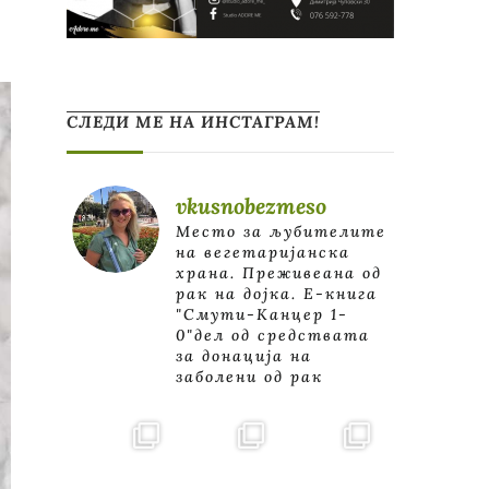
СЛЕДИ МЕ НА ИНСТАГРАМ!
vkusnobezmeso
Место за љубителите
на вегетаријанска
храна. Преживеана од
рак на дојка.
E-книга
"Смути-Канцер 1-
0"дел од средствата
за донација на
заболени од рак