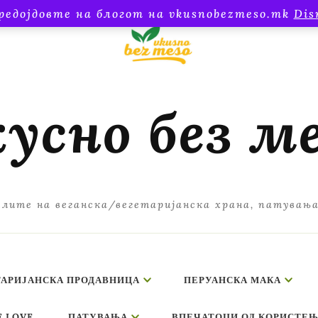
редојдовте на блогот на vkusnobezmeso.mk
Dis
усно без м
лите на веганска/вегетаријанска храна, патувањ
ТАРИЈАНСКА ПРОДАВНИЦА
ПЕРУАНСКА МАКА
E LOVE
ПАТУВАЊА
ВПЕЧАТОЦИ ОД КОРИСТЕЊ