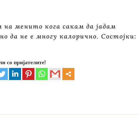
м на менито кога сакам да јадам
но да не е многу калорично. Состојки:
ли со пријателите!