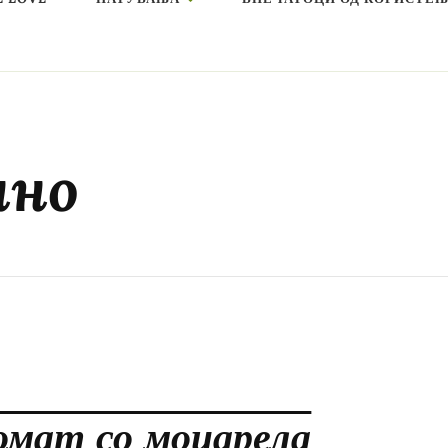
чно
омат со моцарела