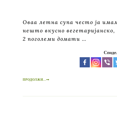
Оваа летна супа често ја има
нешто вкусно вегетаријанско, 
2 поголеми домати …
Споде
ПРОДОЛЖИ...