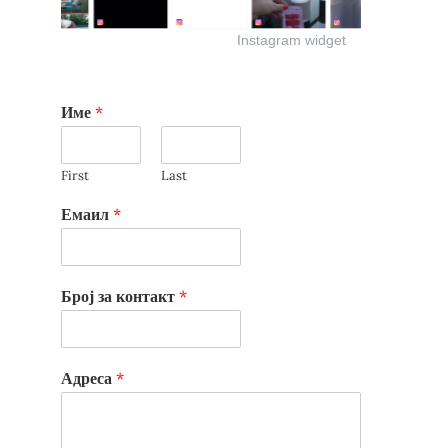
Instagram widget
Име
*
First
Last
Емаил
*
Број за контакт
*
Адреса
*