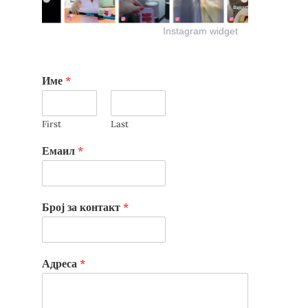
Instagram widget
Име
*
First
Last
Емаил
*
Број за контакт
*
Адреса
*