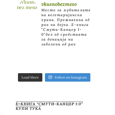
vkusnobezmeso
Место за љубителите
на вегетаријанска
храна. Преживеана од
рак на дојка.
E-книга
"Смути-Канцер 1-
0"дел од средствата
за донација на
заболени од рак
Load More
Follow on Instagram
Е=КНИГА “СМУТИ-КАНЦЕР 1:0”
КУПИ ТУКА