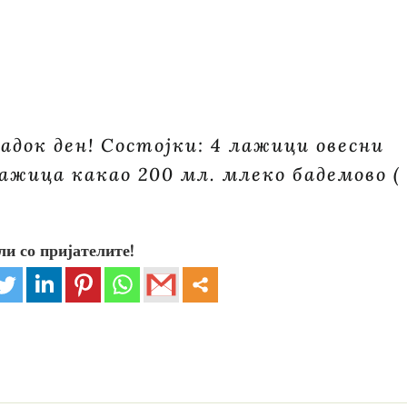
ладок ден! Состојки: 4 лажици овесни
лажица какао 200 мл. млеко бадемово (
ли со пријателите!