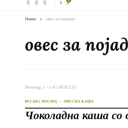
0
thing?
Home
овес за појадок
овес за поја
Showing: 1 - 1 of 1 RESULTS
ВЕГАН ( ПОСНО)
ОВЕСНА КАША
Чоколадна каша со 