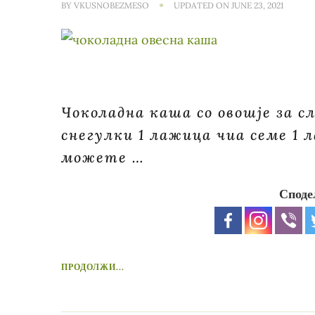
BY
VKUSNOBEZMESO
UPDATED ON
JUNE 23, 2021
Чоколадна каша со овошје за с
снегулки 1 лажица чиа семе 1 
можете …
Споде
ПРОДОЛЖИ...