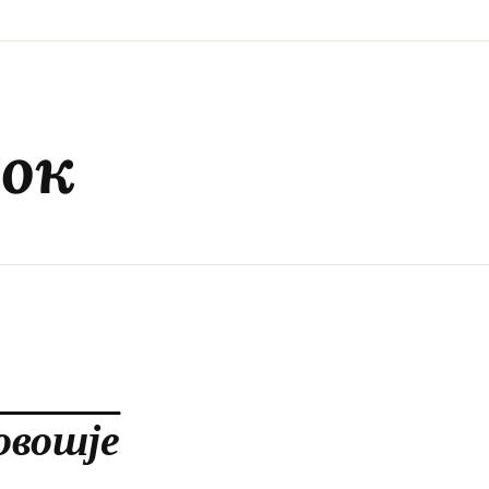
док
овошје