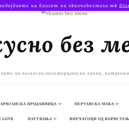
редојдовте на блогот на vkusnobezmeso.mk
Dis
усно без м
лите на веганска/вегетаријанска храна, патувањ
ТАРИЈАНСКА ПРОДАВНИЦА
ПЕРУАНСКА МАКА
E LOVE
ПАТУВАЊА
ВПЕЧАТОЦИ ОД КОРИСТЕЊ