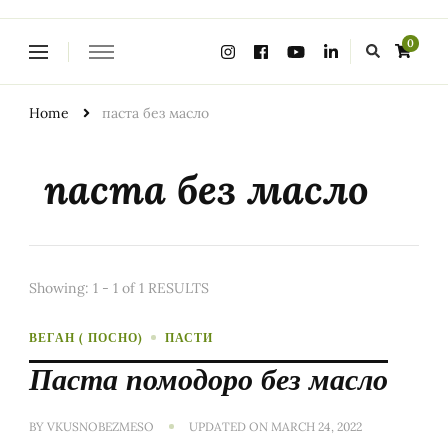
Looking
0
for
Something?
Home
паста без масло
паста без масло
Showing: 1 - 1 of 1 RESULTS
ВЕГАН ( ПОСНО)
ПАСТИ
Паста помодоро без масло
BY
VKUSNOBEZMESO
UPDATED ON
MARCH 24, 2022