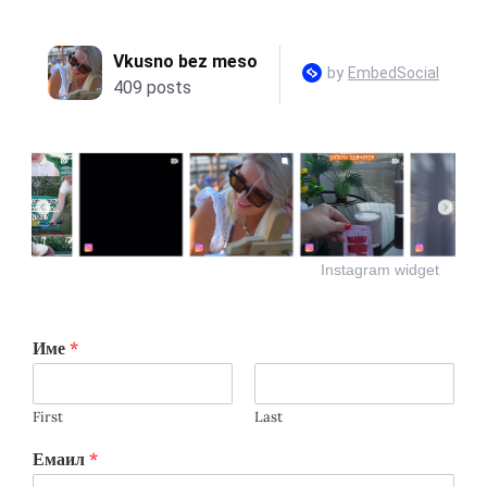
Instagram widget
Име
*
First
Last
Емаил
*