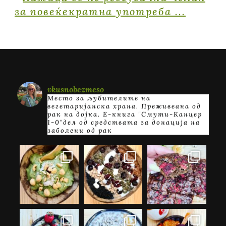
vkusnobezmeso
Место за љубителите на
вегетаријанска храна. Преживеана од
рак на дојка.
E-книга "Смути-Канцер
1-0"дел од средствата за донација на
заболени од рак