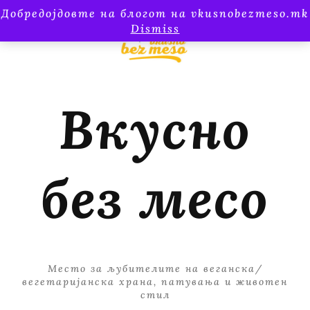
Добредојдовте на блогот на vkusnobezmeso.mk
Dismiss
Вкусно
без месо
Место за љубителите на веганска/
вегетаријанска храна, патувања и животен
стил