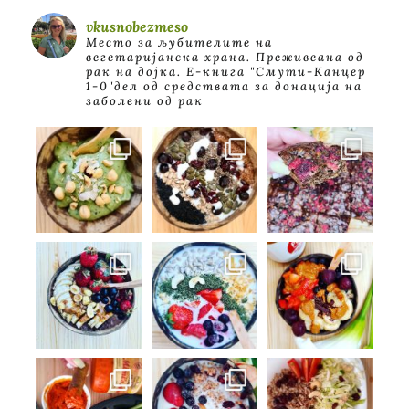
vkusnobezmeso
Место за љубителите на
вегетаријанска храна. Преживеана од
рак на дојка.
E-книга "Смути-Канцер
1-0"дел од средствата за донација на
заболени од рак