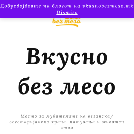
Добредојдовте на блогот на vkusnobezmeso.mk
Dismiss
Вкусно
без месо
Место за љубителите на веганска/
вегетаријанска храна, патувања и животен
стил