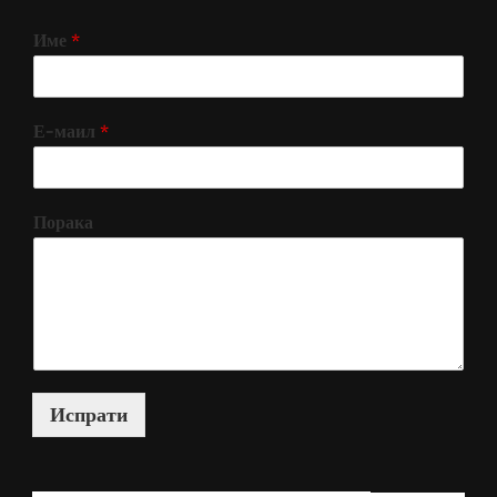
Име
*
Е-маил
*
Порака
Испрати