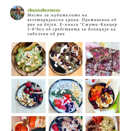
vkusnobezmeso
Место за љубителите на
вегетаријанска храна. Преживеана од
рак на дојка.
E-книга "Смути-Канцер
1-0"дел од средствата за донација на
заболени од рак