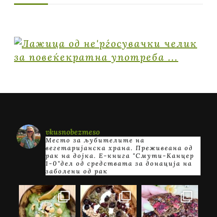
vkusnobezmeso
Место за љубителите на
вегетаријанска храна. Преживеана од
рак на дојка.
E-книга "Смути-Канцер
1-0"дел од средствата за донација на
заболени од рак