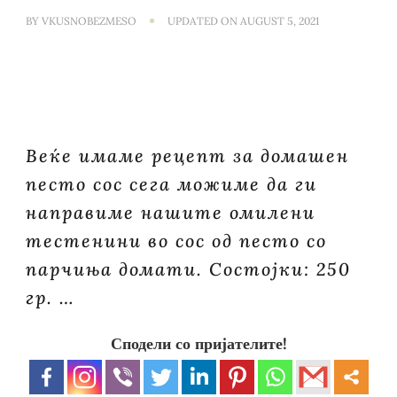
BY
VKUSNOBEZMESO
UPDATED ON
AUGUST 5, 2021
Веќе имаме рецепт за домашен
песто сос сега можиме да ги
направиме нашите омилени
тестенини во сос од песто со
парчиња домати. Состојки: 250
гр. …
Сподели со пријателите!