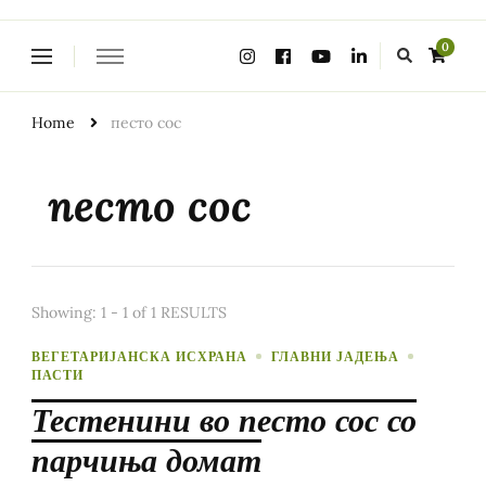
Looking
0
for
Something?
Home
песто сос
песто сос
Showing: 1 - 1 of 1 RESULTS
ВЕГЕТАРИЈАНСКА ИСХРАНА
ГЛАВНИ ЈАДЕЊА
ПАСТИ
Тестенини во песто сос со
парчиња домат