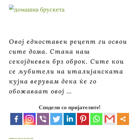
Овој едноставен рецепт ги освои
сите дома. Стана наш
секојдневен брз оброк. Сите кои
се љубители на италијанската
кујна верувам дека ќе го
обожаваат овој …
Сподели со пријателите!