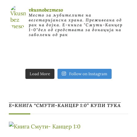
vkusnobezmeso
Место за љубителите на
вегетаријанска храна. Преживеана од
рак на дојка.
E-книга "Смути-Канцер
1-0"дел од средствата за донација на
заболени од рак
Load More
Follow on Instagram
Е=КНИГА “СМУТИ-КАНЦЕР 1:0” КУПИ ТУКА