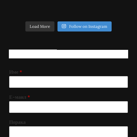
Load More
Follow on Instagram
РЕГИСТРИРАЈ СЕ!
Име
*
Е-маил
*
Порака