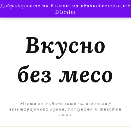
Добредојдовте на блогот на vkusnobezmeso.mk
Dismiss
Вкусно
без месо
Место за љубителите на веганска/
вегетаријанска храна, патувања и животен
стил