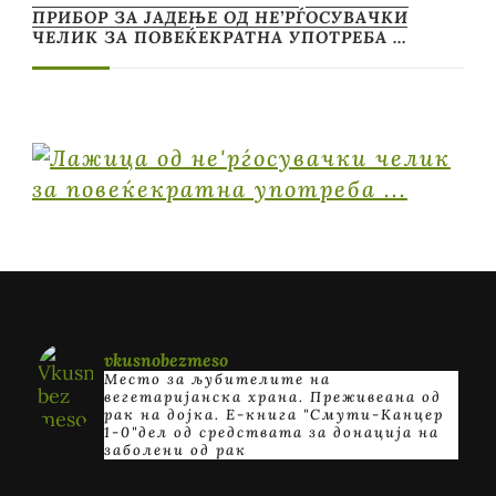
ПРИБОР ЗА ЈАДЕЊЕ ОД НЕ’РЃОСУВАЧКИ
ЧЕЛИК ЗА ПОВЕЌЕКРАТНА УПОТРЕБА …
vkusnobezmeso
Место за љубителите на
вегетаријанска храна. Преживеана од
рак на дојка.
E-книга "Смути-Канцер
1-0"дел од средствата за донација на
заболени од рак