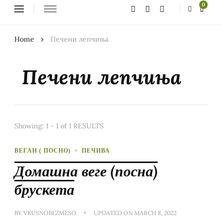
Looking
0
for
Something?
Home
Печени лепчиња
Печени лепчиња
Showing: 1 - 1 of 1 RESULTS
ВЕГАН ( ПОСНО)
ПЕЧИВА
Домашна веге (посна)
брускета
BY
VKUSNOBEZMESO
UPDATED ON
MARCH 8, 2022