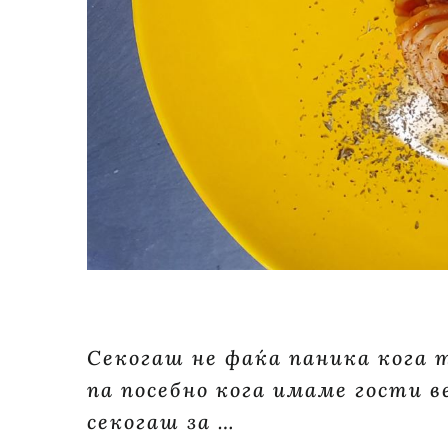
Секогаш не фаќа паника кога т
па посебно кога имаме гости ве
секогаш за …