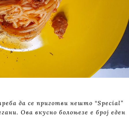
реба да се приготви нешто “Special”
гани. Ова вкусно болоњезе е број еден