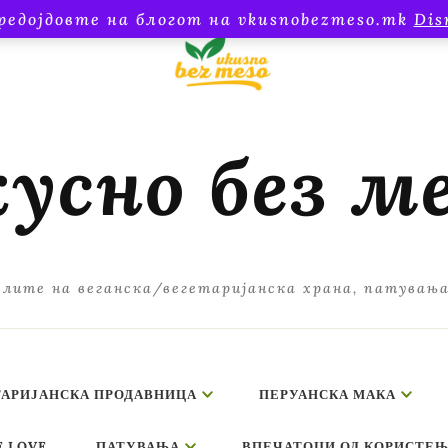
редојдовте на блогот на vkusnobezmeso.mk
Dis
усно без м
лите на веганска/вегетаријанска храна, патувањ
ТАРИЈАНСКА ПРОДАВНИЦА
ПЕРУАНСКА МАКА
E LOVE
ПАТУВАЊА
ВПЕЧАТОЦИ ОД КОРИСТЕЊ