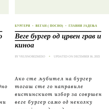
БУРГЕРИ
ВЕГАН ( ПОСНО)
ГЛАВНИ ЈАДЕЊА
о
Веге бургер од црвен грав и
киноа
BY
VKUSNOBEZMESO
UPDATED ON
DECEMBER 16, 2021
Ако сте љубител на бургер
дно
тогаш сте го направиле
вистинскиот избор за совршен
 ни
веге бургер само од неколку