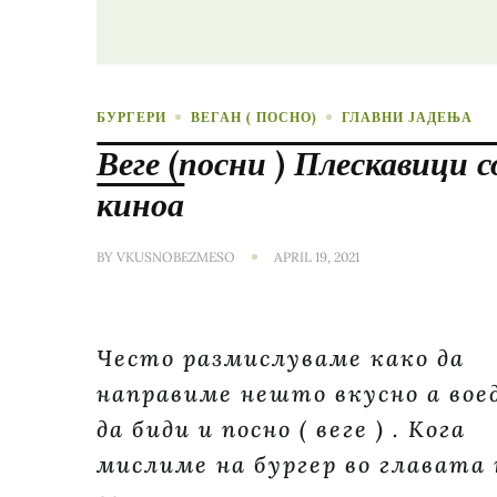
БУРГЕРИ
ВЕГАН ( ПОСНО)
ГЛАВНИ ЈАДЕЊА
Веге (посни ) Плескавици с
киноа
BY
VKUSNOBEZMESO
APRIL 19, 2021
Често размислуваме како да
направиме нешто вкусно а вое
да биди и посно ( веге ) . Кога
мислиме на бургер во главата