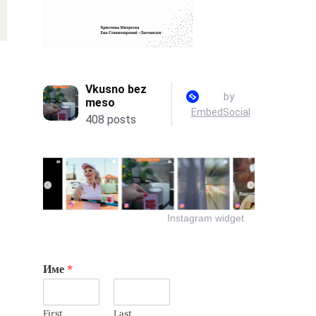
Instagram widget
Име
*
First
Last