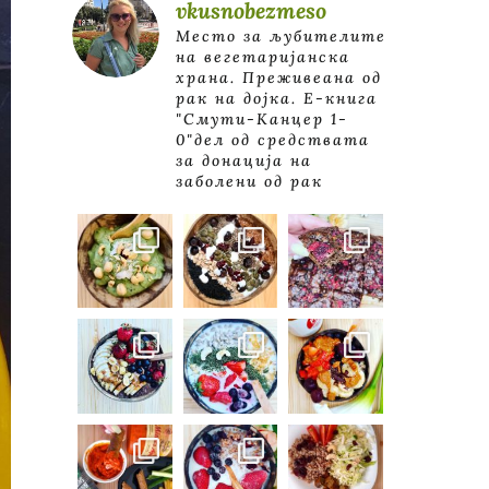
vkusnobezmeso
Место за љубителите
на вегетаријанска
храна. Преживеана од
рак на дојка.
E-книга
"Смути-Канцер 1-
0"дел од средствата
за донација на
заболени од рак