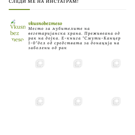
СЛЕДИ МЕ НА ИНСТАГРАМ!
vkusnobezmeso
Место за љубителите на
вегетаријанска храна. Преживеана од
рак на дојка.
E-книга "Смути-Канцер
1-0"дел од средствата за донација на
заболени од рак