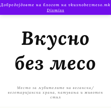
Добредојдовте на блогот на vkusnobezmeso.mk
Dismiss
Вкусно
без месо
Место за љубителите на веганска/
вегетаријанска храна, патувања и животен
стил