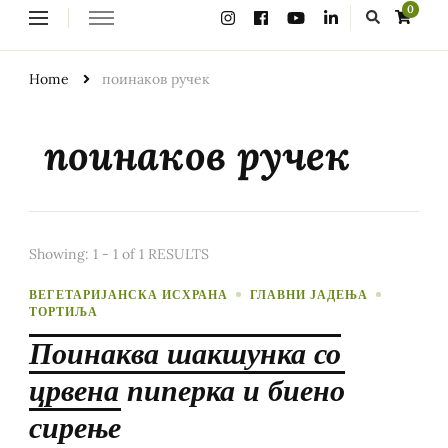
Looking
0
for
Something?
Home
поинаков ручек
поинаков ручек
Showing: 1 - 1 of 1 RESULTS
ВЕГЕТАРИЈАНСКА ИСХРАНА
ГЛАВНИ ЈАДЕЊА
ТОРТИЉА
Поинаква шакшунка со
црвена пиперка и биено
сирење