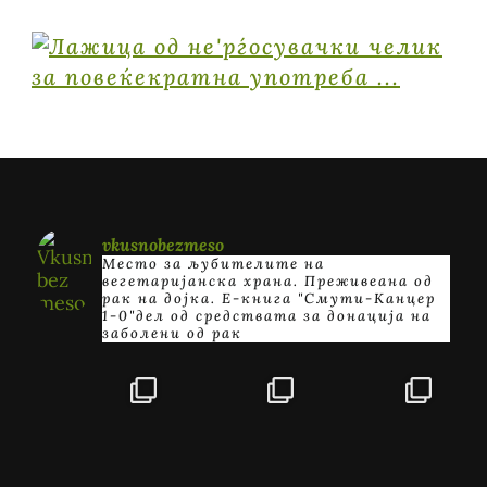
vkusnobezmeso
Место за љубителите на
вегетаријанска храна. Преживеана од
рак на дојка.
E-книга "Смути-Канцер
1-0"дел од средствата за донација на
заболени од рак