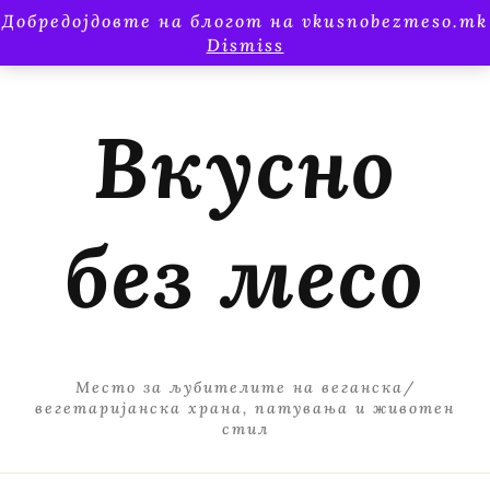
Добредојдовте на блогот на vkusnobezmeso.mk
Dismiss
Вкусно
без месо
Место за љубителите на веганска/
вегетаријанска храна, патувања и животен
стил