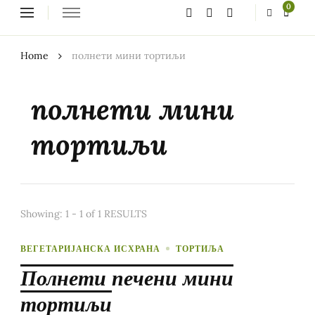
Looking
0
for
Something?
Home
полнети мини тортиљи
полнети мини
тортиљи
Showing: 1 - 1 of 1 RESULTS
ВЕГЕТАРИЈАНСКА ИСХРАНА
ТОРТИЉА
Полнети печени мини
тортиљи