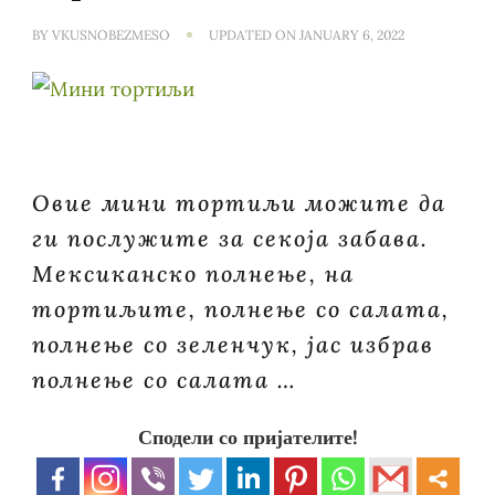
BY
VKUSNOBEZMESO
UPDATED ON
JANUARY 6, 2022
Овие мини тортиљи можите да
ги послужите за секоја забава.
Мексиканско полнење, на
тортиљите, полнење со салата,
полнење со зеленчук, јас избрав
полнење со салата …
Сподели со пријателите!