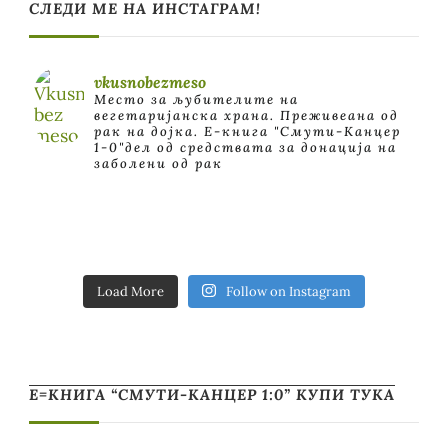
СЛЕДИ МЕ НА ИНСТАГРАМ!
vkusnobezmeso
Место за љубителите на
вегетаријанска храна. Преживеана од
рак на дојка.
E-книга "Смути-Канцер
1-0"дел од средствата за донација на
заболени од рак
Load More
Follow on Instagram
Е=КНИГА “СМУТИ-КАНЦЕР 1:0” КУПИ ТУКА