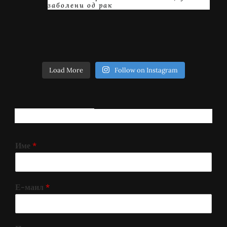
заболени од рак
Load More
Follow on Instagram
РЕГИСТРИРАЈ СЕ!
Име
*
Е-маил
*