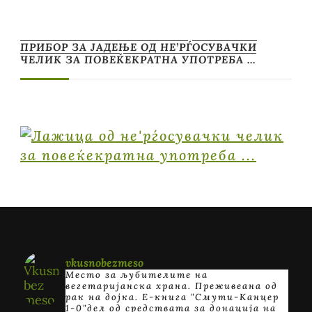
ПРИБОР ЗА ЈАДЕЊЕ ОД НЕ’РЃОСУВАЧКИ
ЧЕЛИК ЗА ПОВЕЌЕКРАТНА УПОТРЕБА …
vkusnobezmeso
Место за љубителите на
вегетаријанска храна. Преживеана од
рак на дојка.
E-книга "Смути-Канцер
1-0"дел од средствата за донација на