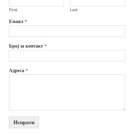
First
Last
Емаил
*
Број за контакт
*
Адреса
*
Испрати