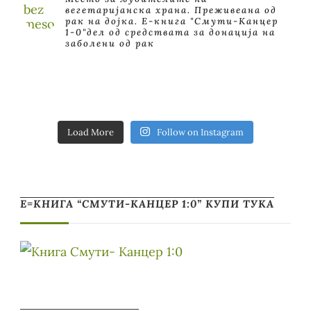
вегетаријанска храна. Преживеана од
рак на дојка.
E-книга "Смути-Канцер
1-0"дел од средствата за донација на
заболени од рак
Load More
Follow on Instagram
Е=КНИГА “СМУТИ-КАНЦЕР 1:0” КУПИ ТУКА