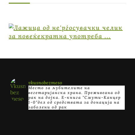
vkusnobezmeso
Место за љубителите на
вегетаријанска храна. Преживеана од
рак на дојка.
E-книга "Смути-Канцер
1-0"дел од средствата за донација на
заболени од рак