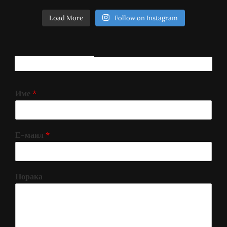
Load More
Follow on Instagram
РЕГИСТРИРАЈ СЕ!
Име
*
Е-маил
*
Порака