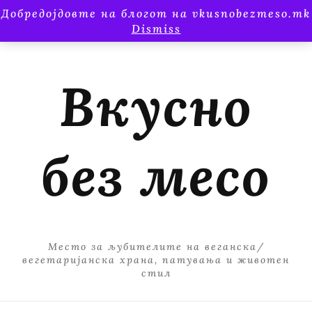
Добредојдовте на блогот на vkusnobezmeso.mk
Dismiss
Вкусно
без месо
Место за љубителите на веганска/
вегетаријанска храна, патувања и животен
стил