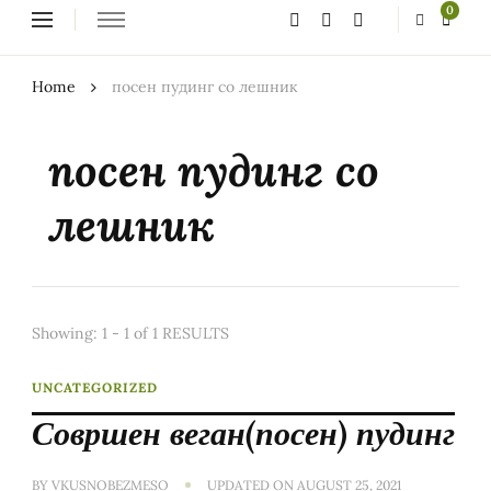
Looking
0
for
Something?
Home
посен пудинг со лешник
посен пудинг со
лешник
Showing: 1 - 1 of 1 RESULTS
UNCATEGORIZED
Совршен веган(посен) пудинг
BY
VKUSNOBEZMESO
UPDATED ON
AUGUST 25, 2021