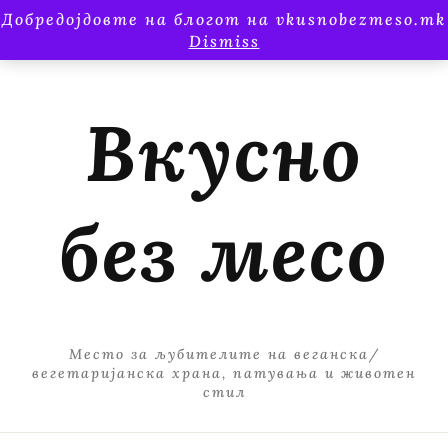
Добредојдовте на блогот на vkusnobezmeso.mk
Dismiss
Вкусно
без месо
Место за љубителите на веганска/
вегетаријанска храна, патувања и животен
стил