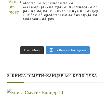
Место за љубителите на
вегетаријанска храна. Преживеана од
рак на дојка.
E-книга "Смути-Канцер
1-0"дел од средствата за донација на
заболени од рак
Load More
Follow on Instagram
Е=КНИГА “СМУТИ-КАНЦЕР 1:0” КУПИ ТУКА