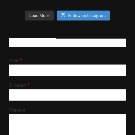
Load More
Follow on Instagram
РЕГИСТРИРАЈ СЕ!
Име
*
Е-маил
*
Порака