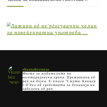
vkusnobezmeso
Место за љубителите на
вегетаријанска храна. Преживеана од
рак на дојка.
E-книга "Смути-Канцер
1-0"дел од средствата за донација на
заболени од рак