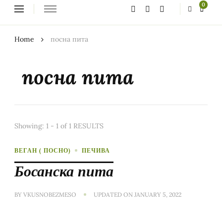
Looking
0
for
Something?
Home
посна пита
посна пита
Showing: 1 - 1 of 1 RESULTS
ВЕГАН ( ПОСНО)
ПЕЧИВА
Босанска пита
BY
VKUSNOBEZMESO
UPDATED ON
JANUARY 5, 2022