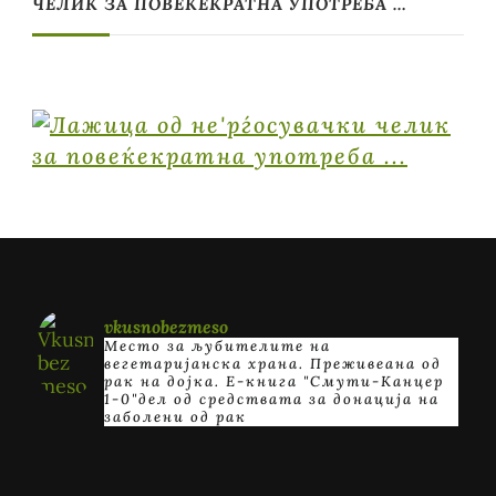
ЧЕЛИК ЗА ПОВЕЌЕКРАТНА УПОТРЕБА …
vkusnobezmeso
Место за љубителите на
вегетаријанска храна. Преживеана од
рак на дојка.
E-книга "Смути-Канцер
1-0"дел од средствата за донација на
заболени од рак