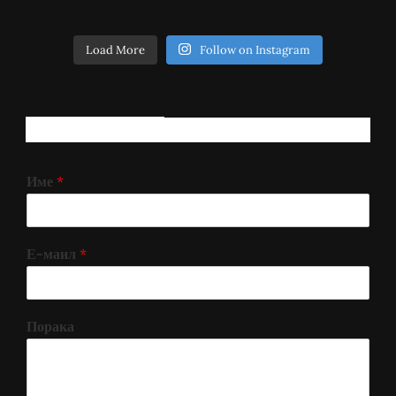
Load More
Follow on Instagram
РЕГИСТРИРАЈ СЕ!
Име
*
Е-маил
*
Порака