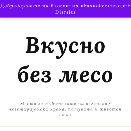
Добредојдовте на блогот на vkusnobezmeso.mk
Dismiss
Вкусно
без месо
Место за љубителите на веганска/
вегетаријанска храна, патувања и животен
стил