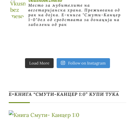
Место за љубителите на
вегетаријанска храна. Преживеана од
рак на дојка.
E-книга "Смути-Канцер
1-0"дел од средствата за донација на
заболени од рак
Load More
Follow on Instagram
Е=КНИГА “СМУТИ-КАНЦЕР 1:0” КУПИ ТУКА