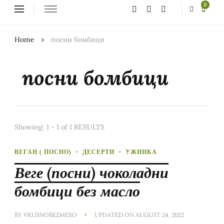
Looking
0
for
Something?
Home
посни бомбици
посни бомбици
Showing: 1 - 1 of 1 RESULTS
ВЕГАН ( ПОСНО)
ДЕСЕРТИ
УЖИНКА
Веге (посни) чоколадни
бомбици без масло
BY
VKUSNOBEZMESO
UPDATED ON
AUGUST 24, 2022