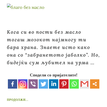
Кога си во пости без масло
тогаш мозокот најмногу ти
бара храна. Знаете исто како
она со “забранетото јаболко”. Но,
бидејќи сум љубител на урма …
Сподели со пријателите!
ПРОДОЛЖИ...