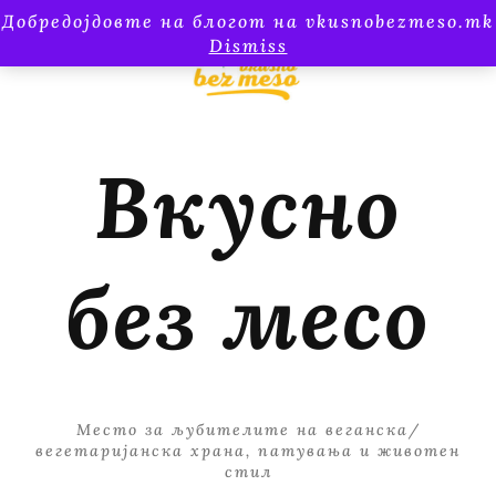
Добредојдовте на блогот на vkusnobezmeso.mk
Dismiss
Вкусно
без месо
Место за љубителите на веганска/
вегетаријанска храна, патувања и животен
стил