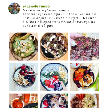
vkusnobezmeso
Место за љубителите на
вегетаријанска храна. Преживеана од
рак на дојка.
E-книга "Смути-Канцер
1-0"дел од средствата за донација на
заболени од рак