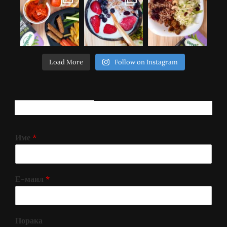
Load More
Follow on Instagram
РЕГИСТРИРАЈ СЕ!
Име
*
Е-маил
*
Порака