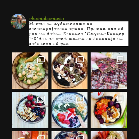
vkusnobezmeso
Место за љубителите на
вегетаријанска храна. Преживеана од
рак на дојка.
E-книга "Смути-Канцер
1-0"дел од средствата за донација на
заболени од рак