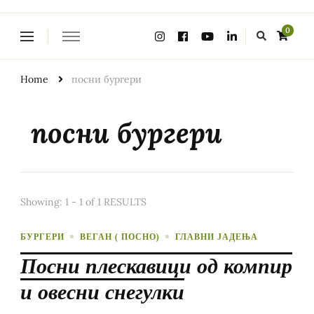
Looking
0
for
Something?
Home
посни бургери
посни бургери
Showing: 1 - 1 of 1 RESULTS
БУРГЕРИ
ВЕГАН ( ПОСНО)
ГЛАВНИ ЈАДЕЊА
Посни плескавици од компир
и овесни снегулки