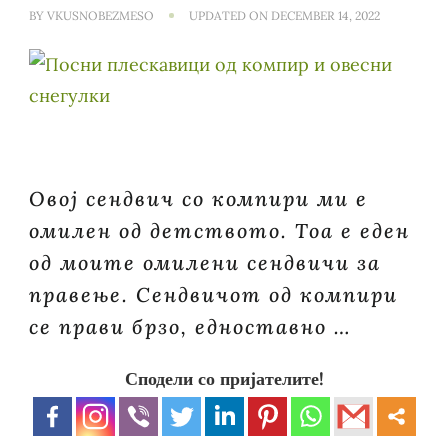
BY
VKUSNOBEZMESO
UPDATED ON
DECEMBER 14, 2022
Овој сендвич со компири ми е
омилен од детството. Тоа е еден
од моите омилени сендвичи за
правење. Сендвичот од компири
се прави брзо, едноставно …
Сподели со пријателите!