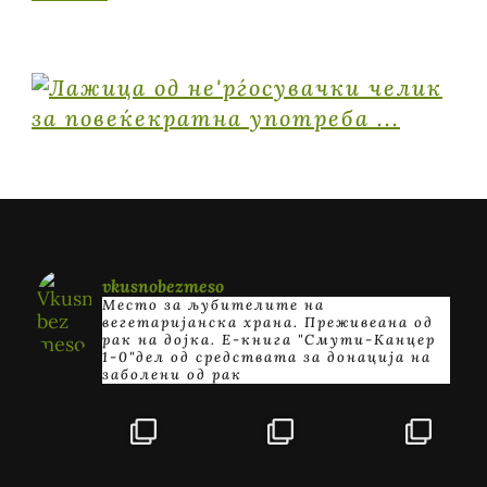
vkusnobezmeso
Место за љубителите на
вегетаријанска храна. Преживеана од
рак на дојка.
E-книга "Смути-Канцер
1-0"дел од средствата за донација на
заболени од рак