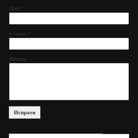
Име
*
Е-маил
*
Порака
Испрати
КАКО МОЖАМ ДА ВИ ПОМОГНАМ?