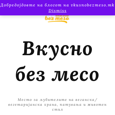
Добредојдовте на блогот на vkusnobezmeso.mk
Dismiss
Вкусно
без месо
Место за љубителите на веганска/
вегетаријанска храна, патувања и животен
стил