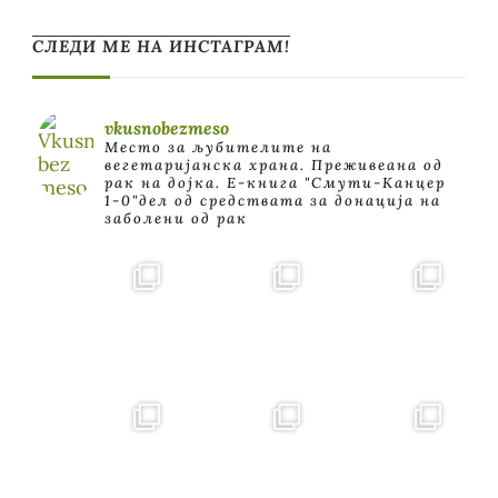
СЛЕДИ МЕ НА ИНСТАГРАМ!
vkusnobezmeso
Место за љубителите на
вегетаријанска храна. Преживеана од
рак на дојка.
E-книга "Смути-Канцер
1-0"дел од средствата за донација на
заболени од рак