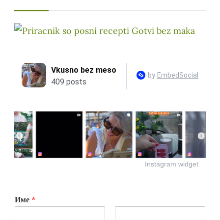
Instagram widget
Име
*