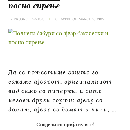
посно сирење
BY
VKUSNOBEZMESO
UPDATED ON
MARCH 16, 2022
Да се ​​потсетиме зошто го
сакаме ајварот, оригиналниот
вид само со пиперки, и сите
негови други сорти: ајвар со
домат, ајвар со домат и чили, …
Сподели со пријателите!