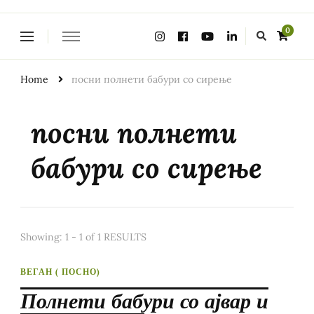
Looking
0
for
Something?
Home
посни полнети бабури со сирење
посни полнети
бабури со сирење
Showing: 1 - 1 of 1 RESULTS
ВЕГАН ( ПОСНО)
Полнети бабури со ајвар и