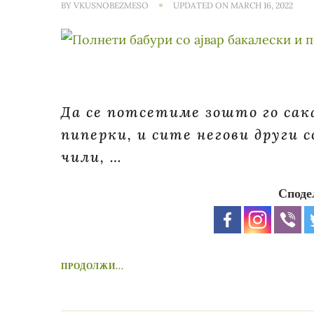
BY
VKUSNOBEZMESO
UPDATED ON
MARCH 16, 2022
Да се ​​потсетиме зошто го са
пиперки, и сите негови други с
чили, …
Споде
ПРОДОЛЖИ...