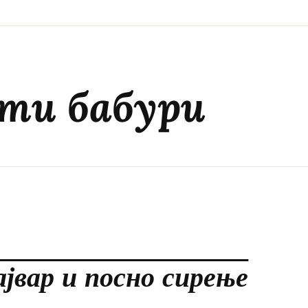
ети бабури
ајвар и посно сирење