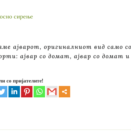
каме ајварот, оригиналниот вид само с
орти: ајвар со домат, ајвар со домат и
ли со пријателите!