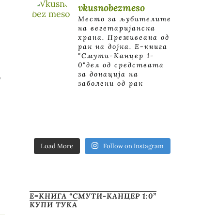
vkusnobezmeso
Место за љубителите
на вегетаријанска
храна. Преживеана од
рак на дојка.
E-книга
"Смути-Канцер 1-
0"дел од средствата
за донација на
о
заболени од рак
Load More
Follow on Instagram
Е=КНИГА “СМУТИ-КАНЦЕР 1:0”
КУПИ ТУКА