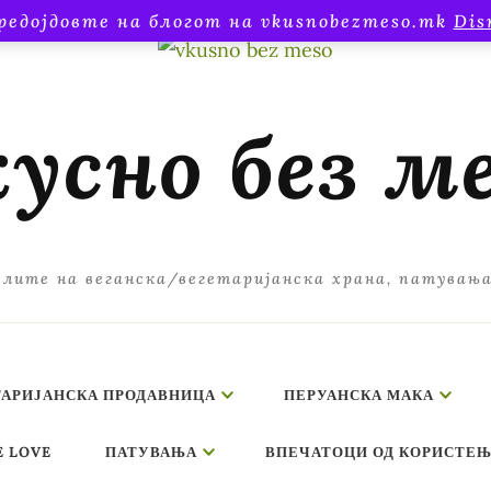
редојдовте на блогот на vkusnobezmeso.mk
Dis
усно без м
лите на веганска/вегетаријанска храна, патувањ
ТАРИЈАНСКА ПРОДАВНИЦА
ПЕРУАНСКА МАКА
E LOVE
ПАТУВАЊА
ВПЕЧАТОЦИ ОД КОРИСТЕЊ