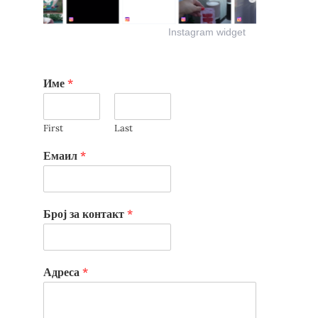
Instagram widget
Име
*
First
Last
Емаил
*
Број за контакт
*
Адреса
*