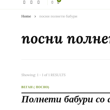
0
thing?
Home
посни полнети бабури
посни полн
Showing: 1 - 1 of 1 RESULTS
ВЕГАН ( ПОСНО)
Полнети бабури со 