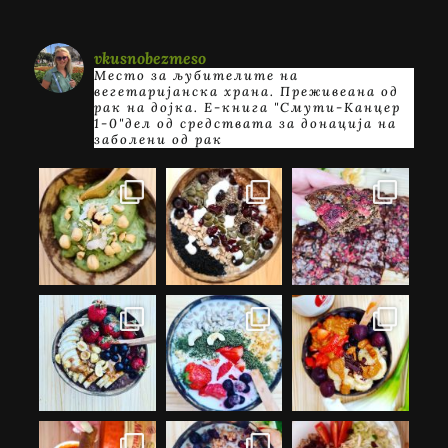
vkusnobezmeso
Место за љубителите на
вегетаријанска храна. Преживеана од
рак на дојка.
E-книга "Смути-Канцер
1-0"дел од средствата за донација на
заболени од рак