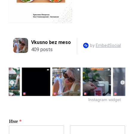
Instagram widget
Име
*