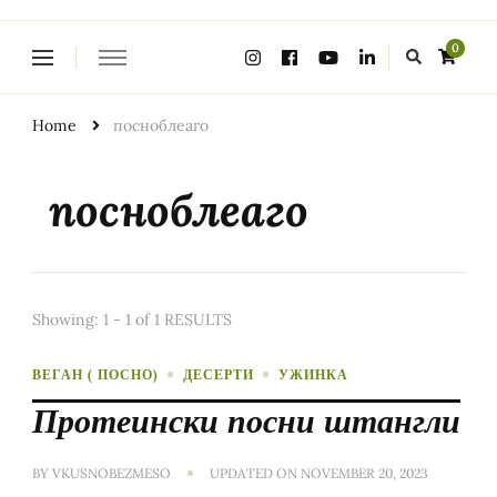
Looking
0
for
Something?
Home
посноблеаго
посноблеаго
Showing: 1 - 1 of 1 RESULTS
ВЕГАН ( ПОСНО)
ДЕСЕРТИ
УЖИНКА
Протеински посни штангли
BY
VKUSNOBEZMESO
UPDATED ON
NOVEMBER 20, 2023