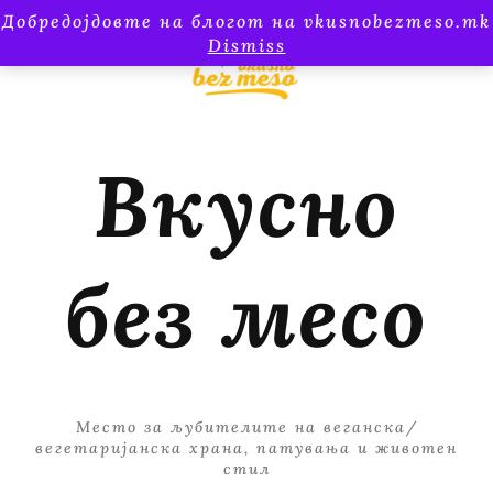
Добредојдовте на блогот на vkusnobezmeso.mk
Dismiss
Вкусно
без месо
Место за љубителите на веганска/
вегетаријанска храна, патувања и животен
стил