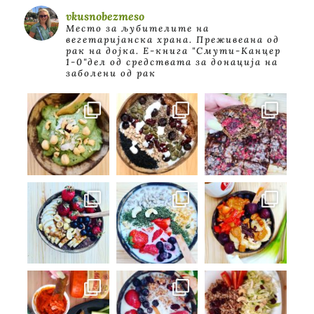
vkusnobezmeso
Место за љубителите на
вегетаријанска храна. Преживеана од
рак на дојка.
E-книга "Смути-Канцер
1-0"дел од средствата за донација на
заболени од рак