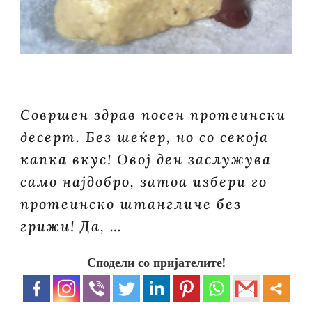
Совршен здрав посен протеински
десерт. Без шеќер, но со секоја
капка вкус! Овој ден заслужува
само најдобро, затоа избери го
протеинско штангличе без
грижи! Да, …
Сподели со пријателите!