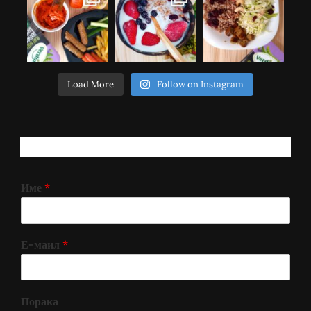
Load More
Follow on Instagram
РЕГИСТРИРАЈ СЕ!
Име
*
Е-маил
*
Порака