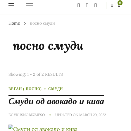
Looking
0
for
Something?
Home
посно смуди
посно смуди
Showing: 1 - 2 of 2 RESULTS
ВЕГАН ( ПОСНО)
СМУДИ
Смуди од авокадо и кива
BY
VKUSNOBEZMESO
UPDATED ON
MARCH 29, 2022