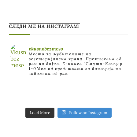
СЛЕДИ МЕ НА ИНСТАГРАМ!
vkusnobezmeso
Место за љубителите на
вегетаријанска храна. Преживеана од
рак на дојка.
E-книга "Смути-Канцер
1-0"дел од средствата за донација на
заболени од рак
Load More
Follow on Instagram