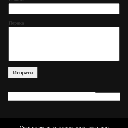
Порака
Испрати
КАКО МОЖАМ ДА ВИ ПОМОГНАМ?
Сите права се задржани. Не е дозволено