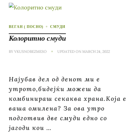
ВЕГАН ( ПОСНО)
СМУДИ
Колоритно смуди
BY
VKUSNOBEZMESO
UPDATED ON
MARCH 24, 2022
Најубав дел од денот ми е
утрото,бидејќи можеш да
комбинираш секаква храна.Која е
ваша омилена? За ова утро
подготвив две смуди едно со
јагоди кои …