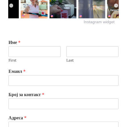
Instagram widget
Име
*
First
Last
Емаил
*
Број за контакт
*
Адреса
*