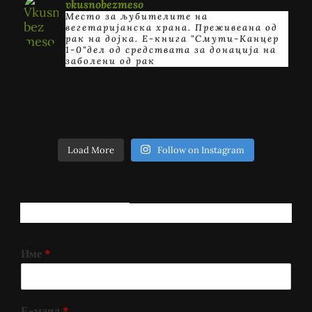
vkusnobezmeso
Место за љубителите на
вегетаријанска храна. Преживеана од
рак на дојка.
E-книга "Смути-Канцер
1-0"дел од средствата за донација на
заболени од рак
Load More
Follow on Instagram
РЕГИСТРИРАЈ СЕ!
Име
*
Е-маил
*