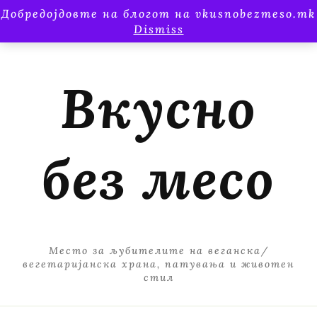
Добредојдовте на блогот на vkusnobezmeso.mk
Dismiss
Вкусно
без месо
Место за љубителите на веганска/
вегетаријанска храна, патувања и животен
стил