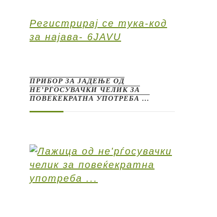
Регистрирај се тука-код
за најава- 6JAVU
ПРИБОР ЗА ЈАДЕЊЕ ОД
НЕ’РЃОСУВАЧКИ ЧЕЛИК ЗА
ПОВЕЌЕКРАТНА УПОТРЕБА …