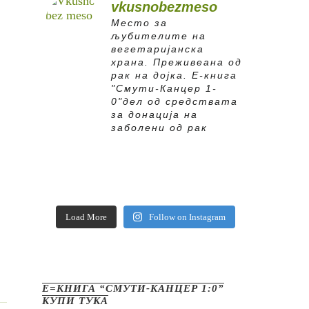
vkusnobezmeso
Место за
љубителите на
вегетаријанска
храна. Преживеана од
рак на дојка.
E-книга
"Смути-Канцер 1-
0"дел од средствата
за донација на
заболени од рак
Load More
Follow on Instagram
Е=КНИГА “СМУТИ-КАНЦЕР 1:0”
КУПИ ТУКА