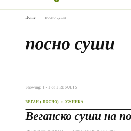
?
Home
посно суши
посно суши
Showing: 1 - 1 of 1 RESULTS
ВЕГАН ( ПОСНО)
УЖИНКА
Веганско суши на п