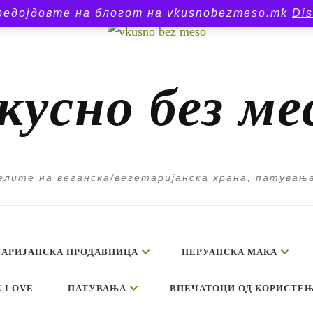
редојдовте на блогот на vkusnobezmeso.mk
Di
кусно без ме
лите на веганска/вегетаријанска храна, патувањ
ТАРИЈАНСКА ПРОДАВНИЦА
ПЕРУАНСКА МАКА
E LOVE
ПАТУВАЊА
ВПЕЧАТОЦИ ОД КОРИСТЕЊ