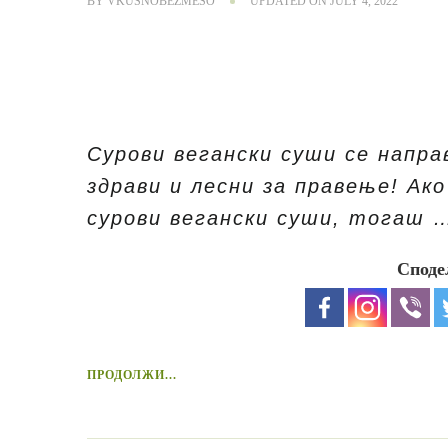
BY
VKUSNOBEZMESO
UPDATED ON
JULY 4, 2022
Сурови вегански суши се направ
здрави и лесни за правење! Ак
сурови вегански суши, тогаш 
Споде
ПРОДОЛЖИ...