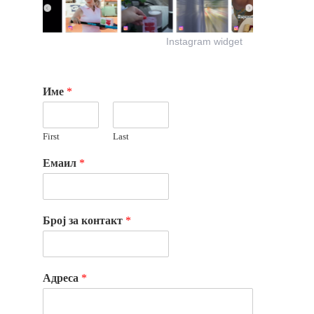
Instagram widget
Име
*
First
Last
Емаил
*
Број за контакт
*
Адреса
*