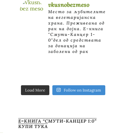
vkusnobezmeso
Место за љубителите
на вегетаријанска
храна. Преживеана од
рак на дојка.
E-книга
"Смути-Канцер 1-
0"дел од средствата
за донација на
заболени од рак
Load More
Follow on Instagram
Е=КНИГА “СМУТИ-КАНЦЕР 1:0”
КУПИ ТУКА