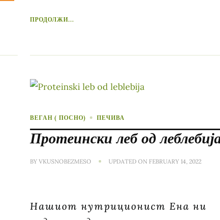
ПРОДОЛЖИ...
ВЕГАН ( ПОСНО)
ПЕЧИВА
Протеински леб од леблебиј
BY
VKUSNOBEZMESO
UPDATED ON
FEBRUARY 14, 2022
Нашиот нутриционист Ена ни