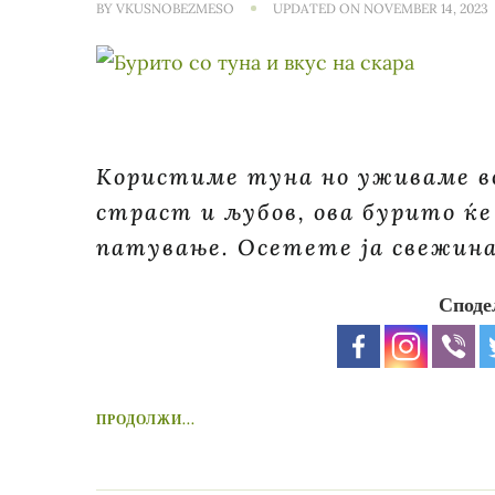
BY
VKUSNOBEZMESO
UPDATED ON
NOVEMBER 14, 2023
Користиме туна но уживаме во
страст и љубов, ова бурито ќе
патување. Осетете ја свежин
Споде
ПРОДОЛЖИ...