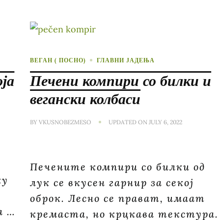
ВЕГАН ( ПОСНО)
ГЛАВНИ ЈАДЕЊА
оја
Печени компири со билки и
вегански колбаси
BY
VKUSNOBEZMESO
UPDATED ON
JULY 6, 2022
Печените компири со билки од
ку
лук се вкусен гарнир за секој
оброк. Лесно се прават, имаат
а …
кремаста, но крцкава текстура.