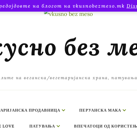
редојдовте на блогот на vkusnobezmeso.mk
Dis
усно без м
лите на веганска/вегетаријанска храна, патувањ
ТАРИЈАНСКА ПРОДАВНИЦА
ПЕРУАНСКА МАКА
E LOVE
ПАТУВАЊА
ВПЕЧАТОЦИ ОД КОРИСТЕЊ