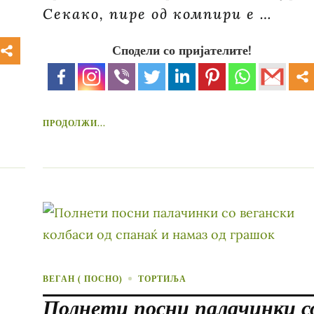
Секако, пире од компири е …
Сподели со пријателите!
ПРОДОЛЖИ...
ВЕГАН ( ПОСНО)
ТОРТИЉА
Полнети посни палачинки с