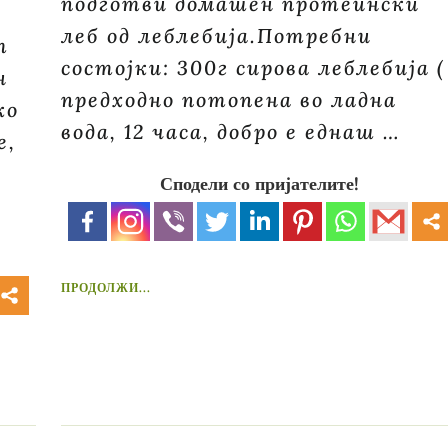
подготви домашен протеински
леб од леблебија.Потребни
т
состојки: 300г сирова леблебија (
н
предходно потопена во ладна
ко
вода, 12 часа, добро е еднаш …
е,
Сподели со пријателите!
ПРОДОЛЖИ...