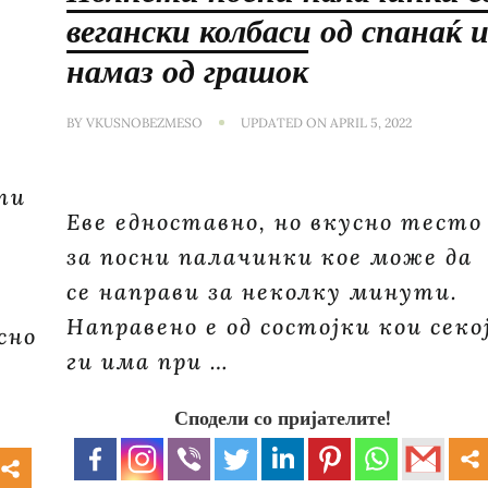
вегански колбаси од спанаќ 
намаз од грашок
BY
VKUSNOBEZMESO
UPDATED ON
APRIL 5, 2022
ти
Еве едноставно, но вкусно тесто
за посни палачинки кое може да
!
се направи за неколку минути.
Направено е од состојки кои секо
сно
ги има при …
Сподели со пријателите!