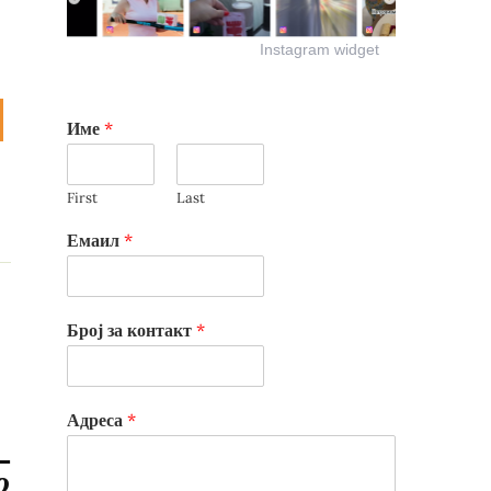
Instagram widget
Име
*
First
Last
Емаил
*
Број за контакт
*
Адреса
*
о