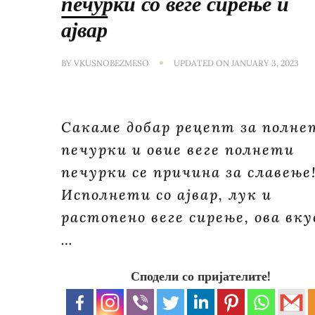
печурки со веге сирење и
ајвар
BY
VKUSNOBEZMESO
UPDATED ON
JANUARY 3, 2023
Сакаме добар рецепт за полне
печурки и овие веге полнети
печурки се причина за славење
Исполнети со ајвар, лук и
растопено веге сирење, ова вку
…
Сподели со пријателите!