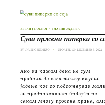
ВЕГАН ( ПОСНО)
ГЛАВНИ ЈАДЕЊА
Суви пржени пиперки со с
BY
VKUSNOBEZMESO
UPDATED ON
DECEMBER 5, 2022
Ако ви кажам дека не сум
пробала до сега толку вкусно
јадење кое го подготвував мал
со предпазливост бидејќи не
сакам многу пржена храна, ам