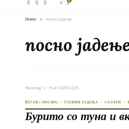
0
thing?
Home
посно јадење
посно јадењ
Showing: 1 - 9 of 9 RESULTS
ВЕГАН ( ПОСНО)
ГЛАВНИ ЈАДЕЊА
САЛАТИ
Бурито со туна и вк