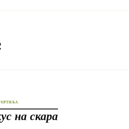
е
ТОРТИЉА
ус на скара