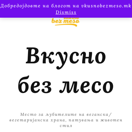
Добредојдовте на блогот на vkusnobezmeso.mk
Dismiss
Вкусно
без месо
Место за љубителите на веганска/
вегетаријанска храна, патувања и животен
стил