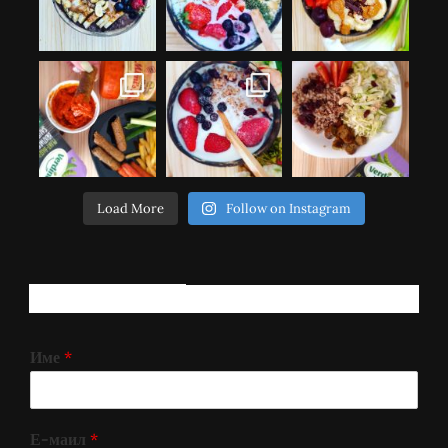
Load More
Follow on Instagram
РЕГИСТРИРАЈ СЕ!
Име
*
Е-маил
*