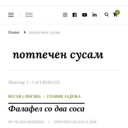
Looking
0
for
Something?
Home
потпечен сусам
потпечен сусам
Showing: 1 - 1 of 1 RESULTS
ВЕГАН ( ПОСНО)
ГЛАВНИ ЈАДЕЊА
Фалафел со два соса
BY
VKUSNOBEZMESO
UPDATED ON
JULY 6, 2021