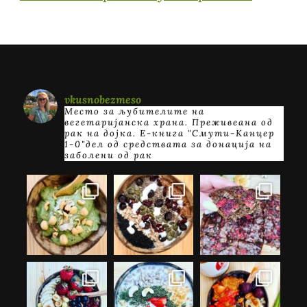
vkusnobezmeso
Место за љубителите на
вегетаријанска храна. Преживеана од
рак на дојка.
E-книга "Смути-Канцер
1-0"дел од средствата за донација на
заболени од рак