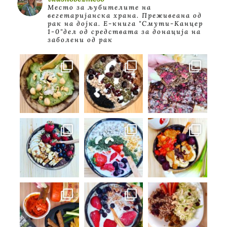
Место за љубителите на
вегетаријанска храна. Преживеана од
рак на дојка.
E-книга "Смути-Канцер
1-0"дел од средствата за донација на
заболени од рак