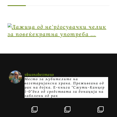
vkusnobezmeso
Место за љубителите на
вегетаријанска храна. Преживеана од
рак на дојка.
E-книга "Смути-Канцер
1-0"дел од средствата за донација на
заболени од рак