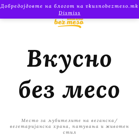
Добредојдовте на блогот на vkusnobezmeso.mk
Dismiss
Вкусно
без месо
Место за љубителите на веганска/
вегетаријанска храна, патувања и животен
стил