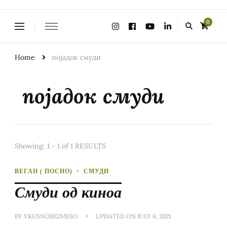
Looking
0
for
Something?
Home
појадок смуди
појадок смуди
Showing: 1 - 1 of 1 RESULTS
ВЕГАН ( ПОСНО)
СМУДИ
Смуди од киноа
BY
VKUSNOBEZMESO
UPDATED ON
JULY 6, 2021