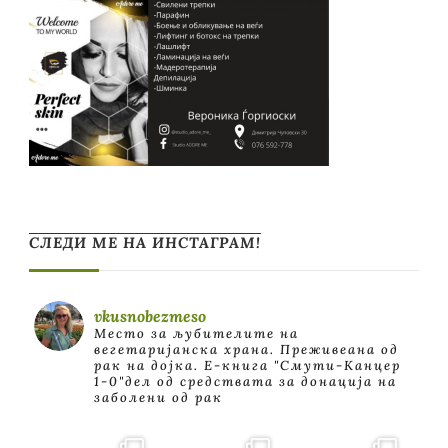
СЛЕДИ МЕ НА ИНСТАГРАМ!
vkusnobezmeso
Место за љубителите на
вегетаријанска храна. Преживеана од
рак на дојка.
E-книга "Смути-Канцер
1-0"дел од средствата за донација на
заболени од рак