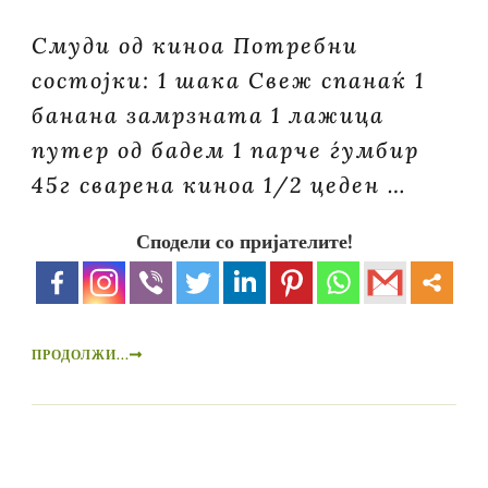
Смуди од киноа Потребни
состојки: 1 шака Свеж спанаќ 1
банана замрзната 1 лажица
путер од бадем 1 парче ѓумбир
45г сварена киноа 1/2 цеден …
Сподели со пријателите!
ПРОДОЛЖИ...