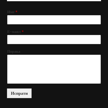
Име
*
Е-маил
*
Порака
Испрати