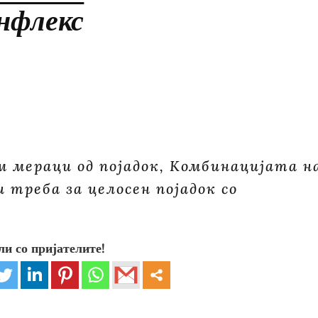
рнфлекс
м мераци од појадок, Комбинацијата н
 треба за целосен појадок со
ли со пријателите!