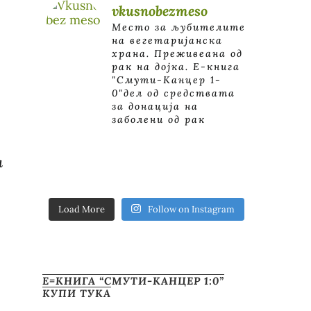
vkusnobezmeso
Место за љубителите
на вегетаријанска
храна. Преживеана од
рак на дојка.
E-книга
"Смути-Канцер 1-
0"дел од средствата
за донација на
заболени од рак
а
Load More
Follow on Instagram
Е=КНИГА “СМУТИ-КАНЦЕР 1:0”
КУПИ ТУКА