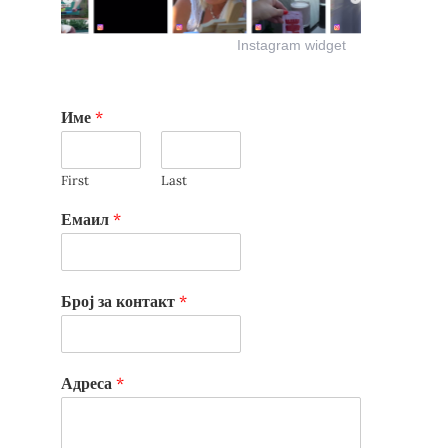
Instagram widget
Име
*
First
Last
Емаил
*
Број за контакт
*
Адреса
*