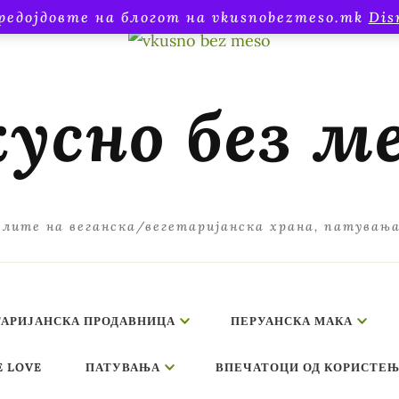
редојдовте на блогот на vkusnobezmeso.mk
Dis
усно без м
лите на веганска/вегетаријанска храна, патувањ
ТАРИЈАНСКА ПРОДАВНИЦА
ПЕРУАНСКА МАКА
E LOVE
ПАТУВАЊА
ВПЕЧАТОЦИ ОД КОРИСТЕЊ