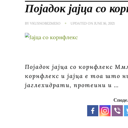
Појадок јајца со ко
BY
VKUSNOBEZMESO
UPDATED ON
JUNE 16, 2021
Појадок јајца со корнфлекс Мм
корнфлекс и јајца е тоа што ни
јаглехидрати, протеини и …
Споде